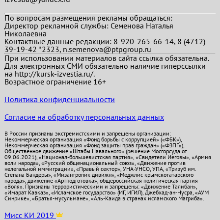
По вопросам размещения рекламы обращаться:
Директор рекламной службы: Семенова Наталья
Николаевна
Контактные данные редакции: 8-920-265-66-14, 8 (4712)
39-19-42 *2323, n.semenova@ptpgroup.ru
При использовании материалов сайта ссылка обязательна.
Для электронных СМИ обязательно наличие гиперссылки
на http://kursk-izvestia.ru/.
Возрастное ограничение 16+
Политика конфиденциальности
Согласие на обработку персональных данных
В России признаны экстремистскими и запрещены организации:
Некоммерческая организация «Фонд борьбы с коррупцией» («ФБК»),
Некоммерческая организация «Фонд защиты прав граждан» («ФЗПГ»),
Общественное движение «Штабы Навального» (решение Мосгорсуда от
09.06.2021), «Национал-большевистская партия», «Свидетели Иеговы», «Армия
воли народа», «Русский общенациональный союз», «Движение против
нелегальной иммиграции», «Правый сектор», УНА-УНСО, УПА, «Тризуб им.
Степана Бандеры», «Мизантропик дивижн», «Меджлис крымскотатарского
народа», движение «Артподготовка», общероссийская политическая партия
«Воля». Признаны террористическими и запрещены: «Движение Талибан»,
«Имарат Кавказ», «Исламское государство» (ИГ, ИГИЛ), Джебхад-ан-Нусра, «АУМ
Синрике», «Братья-мусульмане», «Аль-Каида в странах исламского Магриба».
Мисс КИ 2019