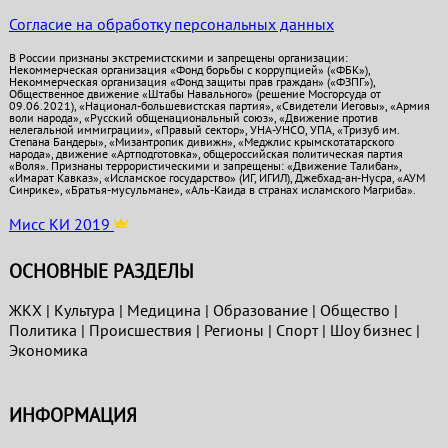
Согласие на обработку персональных данных
В России признаны экстремистскими и запрещены организации:
Некоммерческая организация «Фонд борьбы с коррупцией» («ФБК»),
Некоммерческая организация «Фонд защиты прав граждан» («ФЗПГ»),
Общественное движение «Штабы Навального» (решение Мосгорсуда от
09.06.2021), «Национал-большевистская партия», «Свидетели Иеговы», «Армия
воли народа», «Русский общенациональный союз», «Движение против
нелегальной иммиграции», «Правый сектор», УНА-УНСО, УПА, «Тризуб им.
Степана Бандеры», «Мизантропик дивижн», «Меджлис крымскотатарского
народа», движение «Артподготовка», общероссийская политическая партия
«Воля». Признаны террористическими и запрещены: «Движение Талибан»,
«Имарат Кавказ», «Исламское государство» (ИГ, ИГИЛ), Джебхад-ан-Нусра, «АУМ
Синрике», «Братья-мусульмане», «Аль-Каида в странах исламского Магриба».
Мисс КИ 2019
ОСНОВНЫЕ РАЗДЕЛЫ
ЖКХ
|
Культура
|
Медицина
|
Образование
|
Общество
|
Политика
|
Проиcшествия
|
Регионы
|
Спорт
|
Шоу бизнес
|
Экономика
ИНФОРМАЦИЯ