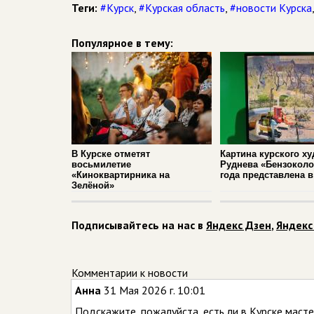
Теги:
#Курск
,
#Курская область
,
#новости Курска
Популярное в тему:
В Курске отметят
Картина курского х
восьмилетие
Руднева «Бензоколо
«Киноквартирника на
года представлена 
Зелёной»
Подписывайтесь на нас в
Яндекс Дзен
,
Яндекс
Комментарии к новости
Анна
31 Мая 2026 г. 10:01
Подскажите, пожалуйста, есть ли в Курске масте