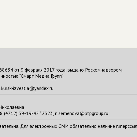
68634 от 9 февраля 2017 года, выдано Роскомнадзором.
нностью "Смарт Медиа Групп".
kursk-izvestia@yandex.ru
 Николаевна
8 (4712) 39-19-42 *2323, n.semenova@ptpgroup.ru
тельна. Для электронных СМИ обязательно наличие гиперссылки н