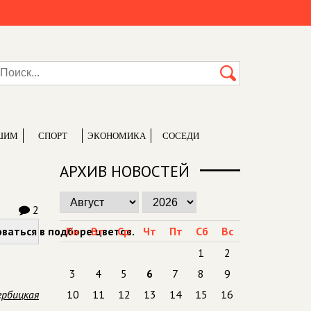
ШИМ
СПОРТ
ЭКОНОМИКА
СОСЕДИ
АРХИВ НОВОСТЕЙ
2
оваться в подборе цветов.
Пн
Вт
Ср
Чт
Пт
Сб
Вс
1
2
3
4
5
6
7
8
9
ербицкая
10
11
12
13
14
15
16