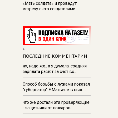
«Мать солдата» и проведут
встречу с его создателями
17:48
В Железногорске пробурят
три дополнительные скважины
из‑за проблем с водоснабжением
17:23
В Курске установили две
камеры ПДД на превышение
>
скорости
ПОСЛЕДНИЕ КОММЕНТАРИИ
16:55
В Курске жителя
Тюменской области осудили за
ну, надо же.. а я думала, средняя
незаконную перевозку
зарплата растёт за счёт во...
взрывчатки
Способ борьбы с лужами показал
16:47
В Курске капремонт дорог
"губернатор" Е.Матвеев в свое...
выполнен на 54%
что же достали эти проверяющие
- защитники от пожаров ...