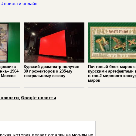
,
#новости онлайн
удожника
Курский драмтеатр получил
Почтовый блок марок с
нка» 1964
30 прожекторов к 235‑му
курскими артефактами
в Москве
театральному сезону
в топ‑2 мирового конку
марок
 новости
,
Google новости
рская, которая делает оградки на могилы не