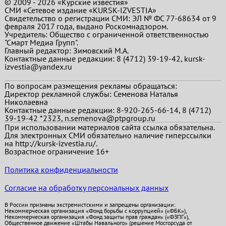
© 2009 - 2026 «Курские известия»
СМИ «Сетевое издание «KURSK-IZVESTIA»
Свидетельство о регистрации СМИ: ЭЛ № ФС 77-68634 от 9
февраля 2017 года, выдано Роскомнадзором.
Учредитель: Общество с ограниченной ответственностью
"Смарт Медиа Групп".
Главный редактор:
Зимовский М.А.
Контактные данные редакции: 8 (4712) 39-19-42, kursk-
izvestia@yandex.ru
По вопросам размещения рекламы обращаться:
Директор рекламной службы: Семенова Наталья
Николаевна
Контактные данные редакции: 8-920-265-66-14, 8 (4712)
39-19-42 *2323, n.semenova@ptpgroup.ru
При использовании материалов сайта ссылка обязательна.
Для электронных СМИ обязательно наличие гиперссылки
на http://kursk-izvestia.ru/.
Возрастное ограничение 16+
Политика конфиденциальности
Согласие на обработку персональных данных
В России признаны экстремистскими и запрещены организации:
Некоммерческая организация «Фонд борьбы с коррупцией» («ФБК»),
Некоммерческая организация «Фонд защиты прав граждан» («ФЗПГ»),
Общественное движение «Штабы Навального» (решение Мосгорсуда от