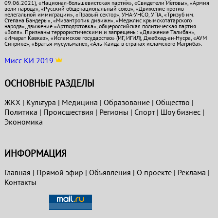
09.06.2021), «Национал-большевистская партия», «Свидетели Иеговы», «Армия
воли народа», «Русский общенациональный союз», «Движение против
нелегальной иммиграции», «Правый сектор», УНА-УНСО, УПА, «Тризуб им.
Степана Бандеры», «Мизантропик дивижн», «Меджлис крымскотатарского
народа», движение «Артподготовка», общероссийская политическая партия
«Воля». Признаны террористическими и запрещены: «Движение Талибан»,
«Имарат Кавказ», «Исламское государство» (ИГ, ИГИЛ), Джебхад-ан-Нусра, «АУМ
Синрике», «Братья-мусульмане», «Аль-Каида в странах исламского Магриба».
Мисс КИ 2019
ОСНОВНЫЕ РАЗДЕЛЫ
ЖКХ
|
Культура
|
Медицина
|
Образование
|
Общество
|
Политика
|
Проиcшествия
|
Регионы
|
Спорт
|
Шоу бизнес
|
Экономика
ИНФОРМАЦИЯ
Главная
|
Прямой эфир
|
Объявления
|
О проекте
|
Реклама
|
Контакты