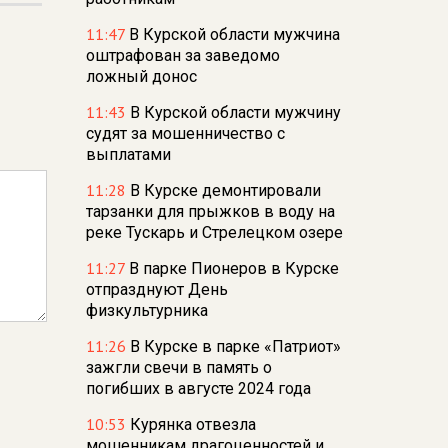
11:47
В Курской области мужчина
оштрафован за заведомо
ложный донос
11:43
В Курской области мужчину
судят за мошенничество с
выплатами
11:28
В Курске демонтировали
тарзанки для прыжков в воду на
реке Тускарь и Стрелецком озере
11:27
В парке Пионеров в Курске
отпразднуют День
физкультурника
11:26
В Курске в парке «Патриот»
зажгли свечи в память о
погибших в августе 2024 года
10:53
Курянка отвезла
мошенникам драгоценностей и