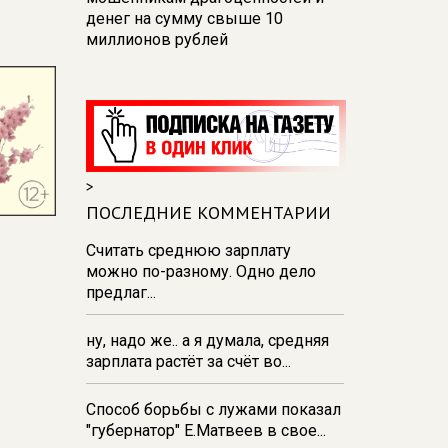
денег на сумму свыше 10
миллионов рублей
10:42
В Курской области
Россельхознадзор выявил 55
новых очагов опасных сорняков
и вредителей
10:37
К школе на проспекте
>
Плевицкой в курске строят
ПОСЛЕДНИЕ КОММЕНТАРИИ
двухполосную дорогу с уличным
освещением
Считать среднюю зарплату
можно по-разному. Одно дело
10:17
Обвиняемый в
предлаг...
мошенничестве железногорский
общественник Цыганов
отправлен под домашний арест
ну, надо же.. а я думала, средняя
зарплата растёт за счёт во...
06 августа 21:34
В Курске на
стадионе прошла беговая
Способ борьбы с лужами показал
тренировка‑вечеринка в формате
"губернатор" Е.Матвеев в свое...
DJ Run