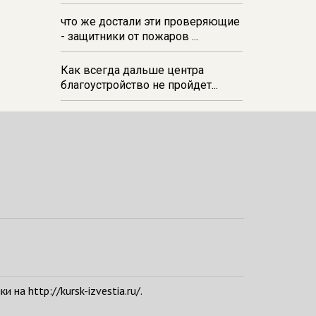
21:29
В Прямицыно Октябрьского
что же достали эти проверяющие
района почти закончили
- защитники от пожаров ...
обустраивать новую зону отдыха
в парке
Как всегда дальше центра
благоустройство не пройдет...
а http://kursk-izvestia.ru/.