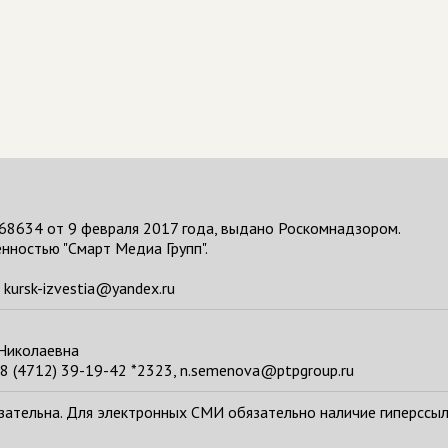
68634 от 9 февраля 2017 года, выдано Роскомнадзором.
нностью "Смарт Медиа Групп".
kursk-izvestia@yandex.ru
 Николаевна
8 (4712) 39-19-42 *2323, n.semenova@ptpgroup.ru
тельна. Для электронных СМИ обязательно наличие гиперссылки н