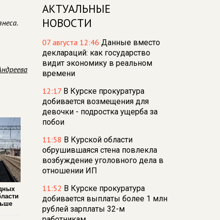
.
АКТУАЛЬНЫЕ
НОВОСТИ
неса.
07 августа 12:46
Данные вместо
деклараций: как государство
видит экономику в реальном
Андреева
времени
12:17
В Курске прокуратура
добивается возмещения для
девочки - подростка ущерба за
побои
11:58
В Курской области
обрушившаяся стена повлекла
возбуждение уголовного дела в
отношении ИП
11:52
В Курске прокуратура
дных
бласти
добивается выплаты более 1 млн
льше
рублей зарплаты 32-м
работникам