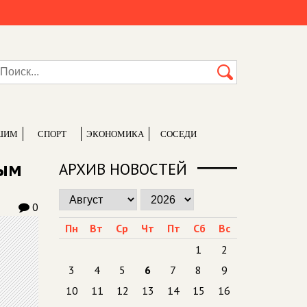
ШИМ
СПОРТ
ЭКОНОМИКА
СОСЕДИ
тым
АРХИВ НОВОСТЕЙ
0
Пн
Вт
Ср
Чт
Пт
Сб
Вс
1
2
3
4
5
6
7
8
9
10
11
12
13
14
15
16