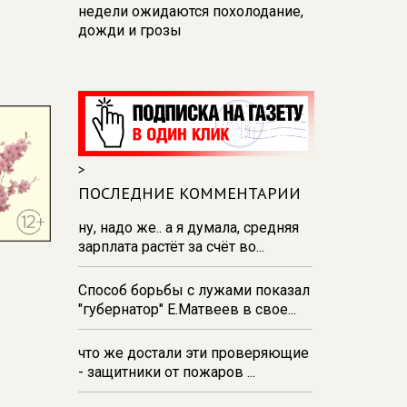
недели ожидаются похолодание,
дожди и грозы
15:04
В Курске почтили память
погибших при вторжении ВСУ
14:47
В Курске жилищный фонд
готовят к отопительному сезону
14:43
«Тушка зайца, внутри —
>
мина»: курский депутат-сапёр о
ПОСЛЕДНИЕ КОММЕНТАРИИ
том, что находят в приграничье
ну, надо же.. а я думала, средняя
14:37
В Железногорске из-за
зарплата растёт за счёт во...
аномальной жары ввели подачу
воды по графику
Способ борьбы с лужами показал
"губернатор" Е.Матвеев в свое...
что же достали эти проверяющие
- защитники от пожаров ...