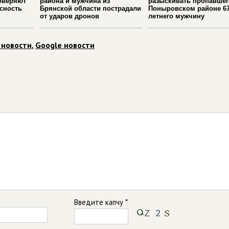
оверяют
района и мужчина из
разыскивать пропавшег
сность
Брянской области пострадали
Поныровском районе 67
от ударов дронов
летнего мужчину
 новости
,
Google новости
Введите капчу *