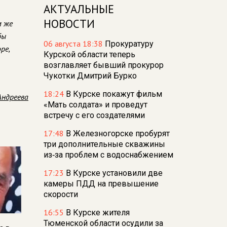
АКТУАЛЬНЫЕ
НОВОСТИ
м же
бы
06 августа 18:38
Прокуратуру
ре,
Курской области теперь
возглавляет бывший прокурор
Чукотки Дмитрий Бурко
18:24
В Курске покажут фильм
Андреева
«Мать солдата» и проведут
встречу с его создателями
17:48
В Железногорске пробурят
три дополнительные скважины
из‑за проблем с водоснабжением
17:23
В Курске установили две
камеры ПДД на превышение
скорости
16:55
В Курске жителя
Тюменской области осудили за