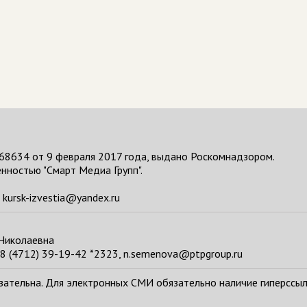
68634 от 9 февраля 2017 года, выдано Роскомнадзором.
нностью "Смарт Медиа Групп".
kursk-izvestia@yandex.ru
 Николаевна
8 (4712) 39-19-42 *2323, n.semenova@ptpgroup.ru
тельна. Для электронных СМИ обязательно наличие гиперссылки н