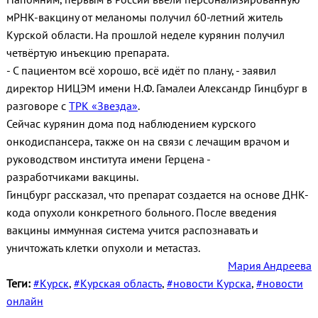
мРНК-вакцину от меланомы получил 60-летний житель
Курской области. На прошлой неделе курянин получил
четвёртую инъекцию препарата.
- С пациентом всё хорошо, всё идёт по плану, - заявил
директор НИЦЭМ имени Н.Ф. Гамалеи Александр Гинцбург в
разговоре с
ТРК «Звезда»
.
Сейчас курянин дома под наблюдением курского
онкодиспансера, также он на связи с лечащим врачом и
руководством института имени Герцена -
разработчиками вакцины.
Гинцбург рассказал, что препарат создается на основе ДНК-
кода опухоли конкретного больного. После введения
вакцины иммунная система учится распознавать и
уничтожать клетки опухоли и метастаз.
Мария Андреева
Теги:
#Курск
,
#Курская область
,
#новости Курска
,
#новости
онлайн