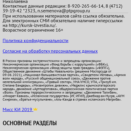
Николаевна
Контактные данные редакции: 8-920-265-66-14, 8 (4712)
39-19-42 *2323, n.semenova@ptpgroup.ru
При использовании материалов сайта ссылка обязательна.
Для электронных СМИ обязательно наличие гиперссылки
на http://kursk-izvestia.ru/.
Возрастное ограничение 16+
Политика конфиденциальности
Согласие на обработку персональных данных
В России признаны экстремистскими и запрещены организации:
Некоммерческая организация «Фонд борьбы с коррупцией» («ФБК»),
Некоммерческая организация «Фонд защиты прав граждан» («ФЗПГ»),
Общественное движение «Штабы Навального» (решение Мосгорсуда от
09.06.2021), «Национал-большевистская партия», «Свидетели Иеговы», «Армия
воли народа», «Русский общенациональный союз», «Движение против
нелегальной иммиграции», «Правый сектор», УНА-УНСО, УПА, «Тризуб им.
Степана Бандеры», «Мизантропик дивижн», «Меджлис крымскотатарского
народа», движение «Артподготовка», общероссийская политическая партия
«Воля». Признаны террористическими и запрещены: «Движение Талибан»,
«Имарат Кавказ», «Исламское государство» (ИГ, ИГИЛ), Джебхад-ан-Нусра, «АУМ
Синрике», «Братья-мусульмане», «Аль-Каида в странах исламского Магриба».
Мисс КИ 2019
ОСНОВНЫЕ РАЗДЕЛЫ