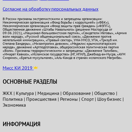
Согласие на обработку персональных данных
В России признаны экстремистскими и запрещены организации:
Некоммерческая организация «Фонд борьбы с коррупцией» («ФБК»),
Некоммерческая организация «Фонд защиты прав граждан» («ФЗПГ»),
Общественное движение «Штабы Навального» (решение Мосгорсуда от
09.06.2021), «Национал-большевистская партия», «Свидетели Иеговы», «Армия
воли народа», «Русский общенациональный союз», «Движение против
нелегальной иммиграции», «Правый сектор», УНА-УНСО, УПА, «Тризуб им.
Степана Бандеры», «Мизантропик дивижн», «Меджлис крымскотатарского
народа», движение «Артподготовка», общероссийская политическая партия
«Воля». Признаны террористическими и запрещены: «Движение Талибан»,
«Имарат Кавказ», «Исламское государство» (ИГ, ИГИЛ), Джебхад-ан-Нусра, «АУМ
Синрике», «Братья-мусульмане», «Аль-Каида в странах исламского Магриба».
Мисс КИ 2019
ОСНОВНЫЕ РАЗДЕЛЫ
ЖКХ
|
Культура
|
Медицина
|
Образование
|
Общество
|
Политика
|
Проиcшествия
|
Регионы
|
Спорт
|
Шоу бизнес
|
Экономика
ИНФОРМАЦИЯ