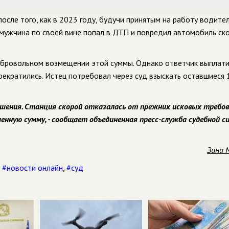
осле того, как в 2023 году, будучи принятым на работу водите
мужчина по своей вине попал в ДТП и повредил автомобиль ско
обровольном возмещении этой суммы. Однако ответчик выплат
прекратились. Истец потребовал через суд взыскать оставшиеся
ашения. Станция скорой отказалась от прежних исковых требов
нную сумму, - сообщает объединенная пресс-служба судебной 
Зина 
,
#новости онлайн
,
#суд