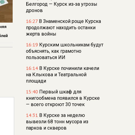
Белгород — Курск из‑за угрозы
дронов
16:27
В Знаменской роще Курска
дняя
продолжают находить останки
жертв войны
блей
16:19
Курским школьникам будут
объяснять, как грамотно
пользоваться ИИ
16:14
В Курске починили качели
на Клыкова и Театральной
площади
15:40
Первый шкаф для
книгообмена появился в Курске
— всего откроют 30 точек
14:31
В Курске за неделю
вывезли 68 тонн мусора из
парков и скверов