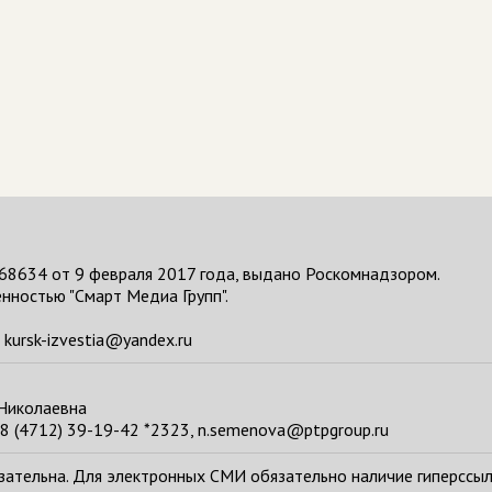
68634 от 9 февраля 2017 года, выдано Роскомнадзором.
нностью "Смарт Медиа Групп".
kursk-izvestia@yandex.ru
 Николаевна
8 (4712) 39-19-42 *2323, n.semenova@ptpgroup.ru
тельна. Для электронных СМИ обязательно наличие гиперссылки н