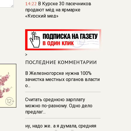
14:22
В Курске 30 пасечников
продают мёд на ярмарке
«Курский мед»
14:09
В Курской области
обнаружили и обезвредили
снаряд времён ВОВ
14:02
Парк молодёжи в Курске
>
пополнили более чем 2 тысячами
новых растений
ПОСЛЕДНИЕ КОММЕНТАРИИ
13:58
9 августа в Курской области
В Железногорске нужна 100%
— облака и дожди
зачистка местных органов власти
о...
13:40
В Курской области для
диких животных разложили 20 кг
Считать среднюю зарплату
соли и 500 кг сена
можно по-разному. Одно дело
предлаг...
ну, надо же.. а я думала, средняя