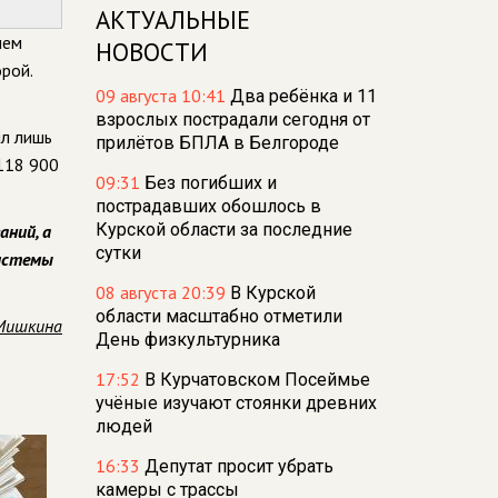
АКТУАЛЬНЫЕ
лем
НОВОСТИ
рой.
09 августа 10:41
Два ребёнка и 11
взрослых пострадали сегодня от
ил лишь
прилётов БПЛА в Белгороде
 118 900
09:31
Без погибших и
пострадавших обошлось в
Курской области за последние
аний, а
сутки
системы
08 августа 20:39
В Курской
области масштабно отметили
Мишкина
День физкультурника
17:52
В Курчатовском Посеймье
учёные изучают стоянки древних
людей
16:33
Депутат просит убрать
камеры с трассы