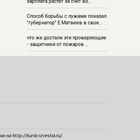
зарплата растёт за счёт во...
Способ борьбы с лужами показал
"губернатор" Е.Матвеев в свое...
что же достали эти проверяющие
- защитники от пожаров ...
а http://kursk-izvestia.ru/.