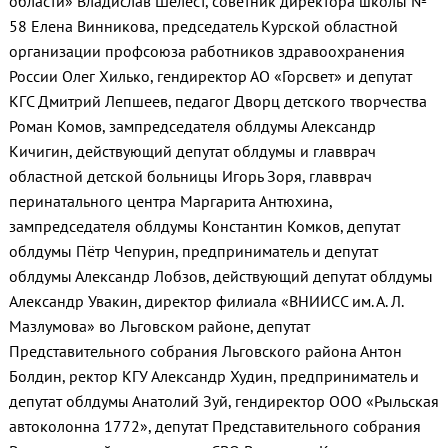
области» Владислав Шелест, советник директора школы №
58 Елена Винникова, председатель Курской областной
организации профсоюза работников здравоохранения
России Олег Хилько, гендиректор АО «Горсвет» и депутат
КГС Дмитрий Лепшеев, педагог Дворц детского творчества
Роман Комов, зампредседателя облдумы Александр
Кичигин, действующий депутат облдумы и главврач
областной детской больницы Игорь Зоря, главврач
перинатального центра Маргарита Антюхина,
зампредседателя облдумы Константин Комков, депутат
облдумы Пётр Чепурин, предприниматель и депутат
облдумы Александр Лобзов, действующий депутат облдумы
Александр Увакин, директор филиала «ВНИИСС им. А. Л.
Мазлумова» во Льговском районе, депутат
Представительного собрания Льговского района Антон
Болдин, ректор КГУ Александр Худин, предприниматель и
депутат облдумы Анатолий Зуй, гендиректор ООО «Рыльская
автоколонна 1772», депутат Представительного собрания