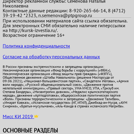
Директор рекламной службы: Семенова Наталья
Николаевна
Контактные данные редакции: 8-920-265-66-14, 8 (4712)
39-19-42 *2323, n.semenova@ptpgroup.ru
При использовании материалов сайта ссылка обязательна.
Для электронных СМИ обязательно наличие гиперссылки
на http://kursk-izvestia.ru/.
Возрастное ограничение 16+
Политика конфиденциальности
Согласие на обработку персональных данных
В России признаны экстремистскими и запрещены организации:
Некоммерческая организация «Фонд борьбы с коррупцией» («ФБК»),
Некоммерческая организация «Фонд защиты прав граждан» («ФЗПГ»),
Общественное движение «Штабы Навального» (решение Мосгорсуда от
09.06.2021), «Национал-большевистская партия», «Свидетели Иеговы», «Армия
воли народа», «Русский общенациональный союз», «Движение против
нелегальной иммиграции», «Правый сектор», УНА-УНСО, УПА, «Тризуб им.
Степана Бандеры», «Мизантропик дивижн», «Меджлис крымскотатарского
народа», движение «Артподготовка», общероссийская политическая партия
«Воля». Признаны террористическими и запрещены: «Движение Талибан»,
«Имарат Кавказ», «Исламское государство» (ИГ, ИГИЛ), Джебхад-ан-Нусра, «АУМ
Синрике», «Братья-мусульмане», «Аль-Каида в странах исламского Магриба».
Мисс КИ 2019
ОСНОВНЫЕ РАЗДЕЛЫ