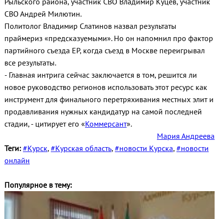
Рыльского района, участник СВО Владимир Куцев, участник
СВО Андрей Милютин.
Политолог Владимир Слатинов назвал результаты
праймериз «предсказуемыми». Но он напомнил про фактор
партийного съезда ЕР, когда съезд в Москве переигрывал
все результаты.
- Главная интрига сейчас заключается в том, решится ли
новое руководство регионов использовать этот ресурс как
инструмент для финального перетряхивания местных элит и
продавливания нужных кандидатур на самой последней
стадии, - цитирует его «
Коммерсант
».
Мария Андреева
Теги:
#Курск
,
#Курская область
,
#новости Курска
,
#новости
онлайн
Популярное в тему: