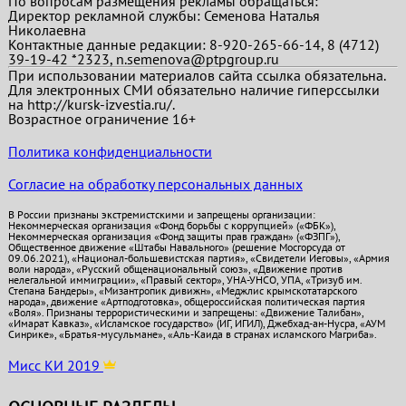
По вопросам размещения рекламы обращаться:
Директор рекламной службы: Семенова Наталья
Николаевна
Контактные данные редакции: 8-920-265-66-14, 8 (4712)
39-19-42 *2323, n.semenova@ptpgroup.ru
При использовании материалов сайта ссылка обязательна.
Для электронных СМИ обязательно наличие гиперссылки
на http://kursk-izvestia.ru/.
Возрастное ограничение 16+
Политика конфиденциальности
Согласие на обработку персональных данных
В России признаны экстремистскими и запрещены организации:
Некоммерческая организация «Фонд борьбы с коррупцией» («ФБК»),
Некоммерческая организация «Фонд защиты прав граждан» («ФЗПГ»),
Общественное движение «Штабы Навального» (решение Мосгорсуда от
09.06.2021), «Национал-большевистская партия», «Свидетели Иеговы», «Армия
воли народа», «Русский общенациональный союз», «Движение против
нелегальной иммиграции», «Правый сектор», УНА-УНСО, УПА, «Тризуб им.
Степана Бандеры», «Мизантропик дивижн», «Меджлис крымскотатарского
народа», движение «Артподготовка», общероссийская политическая партия
«Воля». Признаны террористическими и запрещены: «Движение Талибан»,
«Имарат Кавказ», «Исламское государство» (ИГ, ИГИЛ), Джебхад-ан-Нусра, «АУМ
Синрике», «Братья-мусульмане», «Аль-Каида в странах исламского Магриба».
Мисс КИ 2019