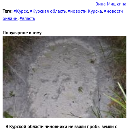
Зина Мишкина
Теги:
#Курск
,
#Курская область
,
#новости Курска
,
#новости
онлайн
,
#власть
Популярное в тему:
В Курской области чиновники не взяли пробы земли с