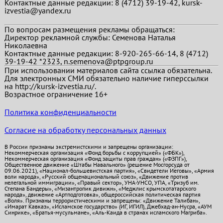
Контактные данные редакции: 8 (4712) 39-19-42, kursk-
izvestia@yandex.ru
По вопросам размещения рекламы обращаться:
Директор рекламной службы: Семенова Наталья
Николаевна
Контактные данные редакции: 8-920-265-66-14, 8 (4712)
39-19-42 *2323, n.semenova@ptpgroup.ru
При использовании материалов сайта ссылка обязательна.
Для электронных СМИ обязательно наличие гиперссылки
на http://kursk-izvestia.ru/.
Возрастное ограничение 16+
Политика конфиденциальности
Согласие на обработку персональных данных
В России признаны экстремистскими и запрещены организации:
Некоммерческая организация «Фонд борьбы с коррупцией» («ФБК»),
Некоммерческая организация «Фонд защиты прав граждан» («ФЗПГ»),
Общественное движение «Штабы Навального» (решение Мосгорсуда от
09.06.2021), «Национал-большевистская партия», «Свидетели Иеговы», «Армия
воли народа», «Русский общенациональный союз», «Движение против
нелегальной иммиграции», «Правый сектор», УНА-УНСО, УПА, «Тризуб им.
Степана Бандеры», «Мизантропик дивижн», «Меджлис крымскотатарского
народа», движение «Артподготовка», общероссийская политическая партия
«Воля». Признаны террористическими и запрещены: «Движение Талибан»,
«Имарат Кавказ», «Исламское государство» (ИГ, ИГИЛ), Джебхад-ан-Нусра, «АУМ
Синрике», «Братья-мусульмане», «Аль-Каида в странах исламского Магриба».