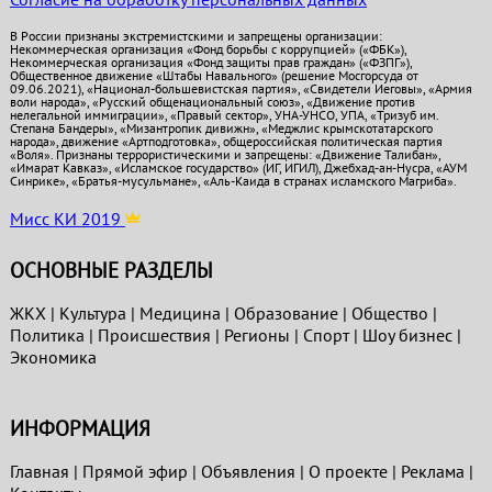
В России признаны экстремистскими и запрещены организации:
Некоммерческая организация «Фонд борьбы с коррупцией» («ФБК»),
Некоммерческая организация «Фонд защиты прав граждан» («ФЗПГ»),
Общественное движение «Штабы Навального» (решение Мосгорсуда от
09.06.2021), «Национал-большевистская партия», «Свидетели Иеговы», «Армия
воли народа», «Русский общенациональный союз», «Движение против
нелегальной иммиграции», «Правый сектор», УНА-УНСО, УПА, «Тризуб им.
Степана Бандеры», «Мизантропик дивижн», «Меджлис крымскотатарского
народа», движение «Артподготовка», общероссийская политическая партия
«Воля». Признаны террористическими и запрещены: «Движение Талибан»,
«Имарат Кавказ», «Исламское государство» (ИГ, ИГИЛ), Джебхад-ан-Нусра, «АУМ
Синрике», «Братья-мусульмане», «Аль-Каида в странах исламского Магриба».
Мисс КИ 2019
ОСНОВНЫЕ РАЗДЕЛЫ
ЖКХ
|
Культура
|
Медицина
|
Образование
|
Общество
|
Политика
|
Проиcшествия
|
Регионы
|
Спорт
|
Шоу бизнес
|
Экономика
ИНФОРМАЦИЯ
Главная
|
Прямой эфир
|
Объявления
|
О проекте
|
Реклама
|