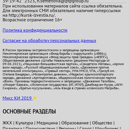
39-19-42 *2323, n.semenova@ptpgroup.ru
При использовании материалов сайта ссылка обязательна.
Для электронных СМИ обязательно наличие гиперссылки
на http://kursk-izvestia.ru/.
Возрастное ограничение 16+
Политика конфиденциальности
Согласие на обработку персональных данных
В России признаны экстремистскими и запрещены организации:
Некоммерческая организация «Фонд борьбы с коррупцией» («ФБК»),
Некоммерческая организация «Фонд защиты прав граждан» («ФЗПГ»),
Общественное движение «Штабы Навального» (решение Мосгорсуда от
09.06.2021), «Национал-большевистская партия», «Свидетели Иеговы», «Армия
воли народа», «Русский общенациональный союз», «Движение против
нелегальной иммиграции», «Правый сектор», УНА-УНСО, УПА, «Тризуб им.
Степана Бандеры», «Мизантропик дивижн», «Меджлис крымскотатарского
народа», движение «Артподготовка», общероссийская политическая партия
«Воля». Признаны террористическими и запрещены: «Движение Талибан»,
«Имарат Кавказ», «Исламское государство» (ИГ, ИГИЛ), Джебхад-ан-Нусра, «АУМ
Синрике», «Братья-мусульмане», «Аль-Каида в странах исламского Магриба».
Мисс КИ 2019
ОСНОВНЫЕ РАЗДЕЛЫ
ЖКХ
|
Культура
|
Медицина
|
Образование
|
Общество
|
Политика
|
Проиcшествия
|
Регионы
|
Спорт
|
Шоу бизнес
|