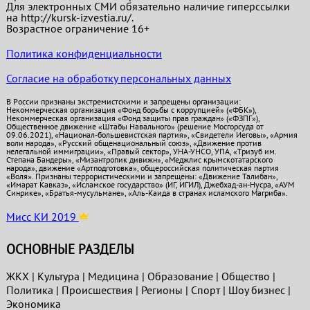
Для электронных СМИ обязательно наличие гиперссылки
на http://kursk-izvestia.ru/.
Возрастное ограничение 16+
Политика конфиденциальности
Согласие на обработку персональных данных
В России признаны экстремистскими и запрещены организации:
Некоммерческая организация «Фонд борьбы с коррупцией» («ФБК»),
Некоммерческая организация «Фонд защиты прав граждан» («ФЗПГ»),
Общественное движение «Штабы Навального» (решение Мосгорсуда от
09.06.2021), «Национал-большевистская партия», «Свидетели Иеговы», «Армия
воли народа», «Русский общенациональный союз», «Движение против
нелегальной иммиграции», «Правый сектор», УНА-УНСО, УПА, «Тризуб им.
Степана Бандеры», «Мизантропик дивижн», «Меджлис крымскотатарского
народа», движение «Артподготовка», общероссийская политическая партия
«Воля». Признаны террористическими и запрещены: «Движение Талибан»,
«Имарат Кавказ», «Исламское государство» (ИГ, ИГИЛ), Джебхад-ан-Нусра, «АУМ
Синрике», «Братья-мусульмане», «Аль-Каида в странах исламского Магриба».
Мисс КИ 2019
ОСНОВНЫЕ РАЗДЕЛЫ
ЖКХ
|
Культура
|
Медицина
|
Образование
|
Общество
|
Политика
|
Проиcшествия
|
Регионы
|
Спорт
|
Шоу бизнес
|
Экономика