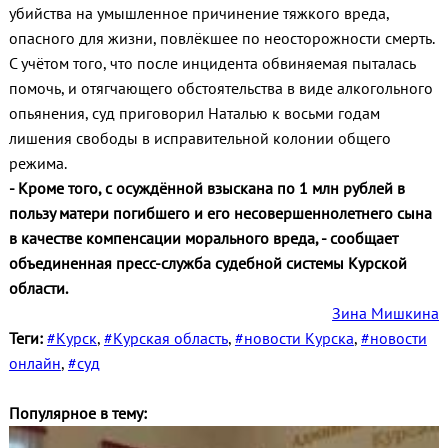
убийства на умышленное причинение тяжкого вреда,
опасного для жизни, повлёкшее по неосторожности смерть.
С учётом того, что после инцидента обвиняемая пыталась
помочь, и отягчающего обстоятельства в виде алкогольного
опьянения, суд приговорил Наталью к восьми годам
лишения свободы в исправительной колонии общего
режима.
- Кроме того, с осуждённой взыскана по 1 млн рублей в
пользу матери погибшего и его несовершеннолетнего сына
в качестве компенсации морального вреда, - сообщает
объединенная пресс-служба судебной системы Курской
области.
Зина Мишкина
Теги:
#Курск
,
#Курская область
,
#новости Курска
,
#новости
онлайн
,
#суд
Популярное в тему: