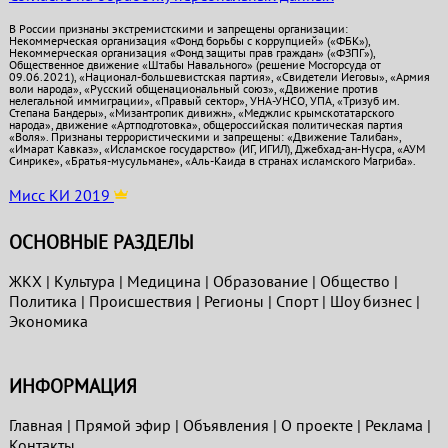
В России признаны экстремистскими и запрещены организации:
Некоммерческая организация «Фонд борьбы с коррупцией» («ФБК»),
Некоммерческая организация «Фонд защиты прав граждан» («ФЗПГ»),
Общественное движение «Штабы Навального» (решение Мосгорсуда от
09.06.2021), «Национал-большевистская партия», «Свидетели Иеговы», «Армия
воли народа», «Русский общенациональный союз», «Движение против
нелегальной иммиграции», «Правый сектор», УНА-УНСО, УПА, «Тризуб им.
Степана Бандеры», «Мизантропик дивижн», «Меджлис крымскотатарского
народа», движение «Артподготовка», общероссийская политическая партия
«Воля». Признаны террористическими и запрещены: «Движение Талибан»,
«Имарат Кавказ», «Исламское государство» (ИГ, ИГИЛ), Джебхад-ан-Нусра, «АУМ
Синрике», «Братья-мусульмане», «Аль-Каида в странах исламского Магриба».
Мисс КИ 2019
ОСНОВНЫЕ РАЗДЕЛЫ
ЖКХ
|
Культура
|
Медицина
|
Образование
|
Общество
|
Политика
|
Проиcшествия
|
Регионы
|
Спорт
|
Шоу бизнес
|
Экономика
ИНФОРМАЦИЯ
Главная
|
Прямой эфир
|
Объявления
|
О проекте
|
Реклама
|
Контакты