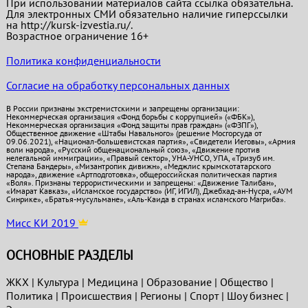
При использовании материалов сайта ссылка обязательна.
Для электронных СМИ обязательно наличие гиперссылки
на http://kursk-izvestia.ru/.
Возрастное ограничение 16+
Политика конфиденциальности
Согласие на обработку персональных данных
В России признаны экстремистскими и запрещены организации:
Некоммерческая организация «Фонд борьбы с коррупцией» («ФБК»),
Некоммерческая организация «Фонд защиты прав граждан» («ФЗПГ»),
Общественное движение «Штабы Навального» (решение Мосгорсуда от
09.06.2021), «Национал-большевистская партия», «Свидетели Иеговы», «Армия
воли народа», «Русский общенациональный союз», «Движение против
нелегальной иммиграции», «Правый сектор», УНА-УНСО, УПА, «Тризуб им.
Степана Бандеры», «Мизантропик дивижн», «Меджлис крымскотатарского
народа», движение «Артподготовка», общероссийская политическая партия
«Воля». Признаны террористическими и запрещены: «Движение Талибан»,
«Имарат Кавказ», «Исламское государство» (ИГ, ИГИЛ), Джебхад-ан-Нусра, «АУМ
Синрике», «Братья-мусульмане», «Аль-Каида в странах исламского Магриба».
Мисс КИ 2019
ОСНОВНЫЕ РАЗДЕЛЫ
ЖКХ
|
Культура
|
Медицина
|
Образование
|
Общество
|
Политика
|
Проиcшествия
|
Регионы
|
Спорт
|
Шоу бизнес
|