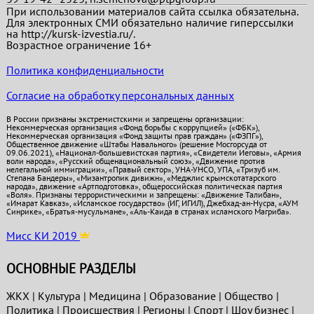
При использовании материалов сайта ссылка обязательна.
Для электронных СМИ обязательно наличие гиперссылки
на http://kursk-izvestia.ru/.
Возрастное ограничение 16+
Политика конфиденциальности
Согласие на обработку персональных данных
В России признаны экстремистскими и запрещены организации:
Некоммерческая организация «Фонд борьбы с коррупцией» («ФБК»),
Некоммерческая организация «Фонд защиты прав граждан» («ФЗПГ»),
Общественное движение «Штабы Навального» (решение Мосгорсуда от
09.06.2021), «Национал-большевистская партия», «Свидетели Иеговы», «Армия
воли народа», «Русский общенациональный союз», «Движение против
нелегальной иммиграции», «Правый сектор», УНА-УНСО, УПА, «Тризуб им.
Степана Бандеры», «Мизантропик дивижн», «Меджлис крымскотатарского
народа», движение «Артподготовка», общероссийская политическая партия
«Воля». Признаны террористическими и запрещены: «Движение Талибан»,
«Имарат Кавказ», «Исламское государство» (ИГ, ИГИЛ), Джебхад-ан-Нусра, «АУМ
Синрике», «Братья-мусульмане», «Аль-Каида в странах исламского Магриба».
Мисс КИ 2019
ОСНОВНЫЕ РАЗДЕЛЫ
ЖКХ
|
Культура
|
Медицина
|
Образование
|
Общество
|
Политика
|
Проиcшествия
|
Регионы
|
Спорт
|
Шоу бизнес
|