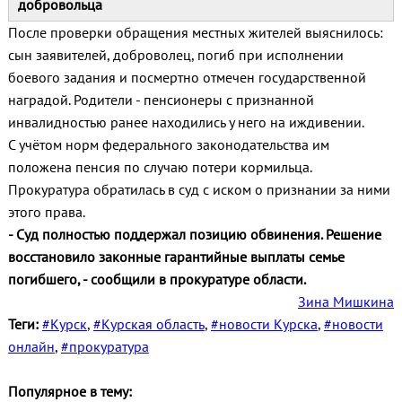
добровольца
После проверки обращения местных жителей выяснилось:
сын заявителей, доброволец, погиб при исполнении
боевого задания и посмертно отмечен государственной
наградой. Родители - пенсионеры с признанной
инвалидностью ранее находились у него на иждивении.
С учётом норм федерального законодательства им
положена пенсия по случаю потери кормильца.
Прокуратура обратилась в суд с иском о признании за ними
этого права.
- Суд полностью поддержал позицию обвинения. Решение
восстановило законные гарантийные выплаты семье
погибшего, - сообщили в прокуратуре области.
Зина Мишкина
Теги:
#Курск
,
#Курская область
,
#новости Курска
,
#новости
онлайн
,
#прокуратура
Популярное в тему: