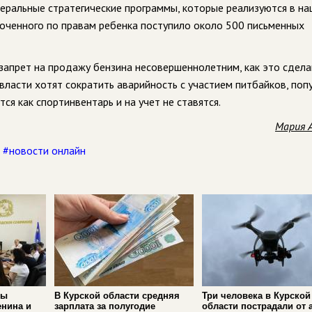
деральные стратегические программы, которые реализуются в н
омоченного по правам ребенка поступило около 500 письменных
запрет на продажу бензина несовершеннолетним, как это сдел
власти хотят сократить аварийность с участием питбайков, поп
я как спортинвентарь и на учет не ставятся.
Мария 
,
#новости онлайн
ры
В Курской области средняя
Три человека в Курской
енина и
зарплата за полугодие
области пострадали от 