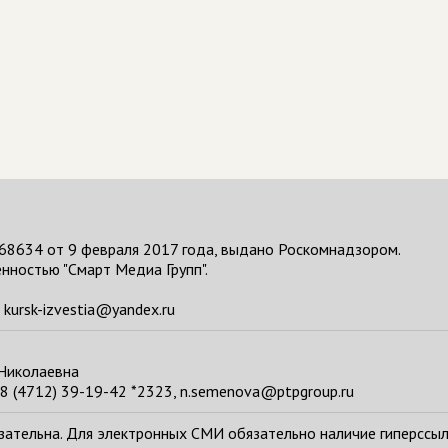
68634 от 9 февраля 2017 года, выдано Роскомнадзором.
нностью "Смарт Медиа Групп".
kursk-izvestia@yandex.ru
 Николаевна
8 (4712) 39-19-42 *2323, n.semenova@ptpgroup.ru
тельна. Для электронных СМИ обязательно наличие гиперссылки н