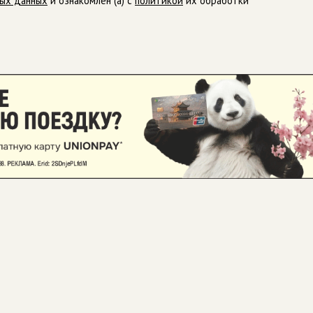
ных данных
и ознакомлен (а) с
политикой
их обработки