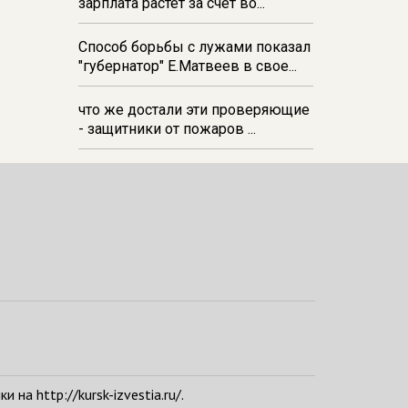
зарплата растёт за счёт во...
Способ борьбы с лужами показал
"губернатор" Е.Матвеев в свое...
что же достали эти проверяющие
- защитники от пожаров ...
а http://kursk-izvestia.ru/.