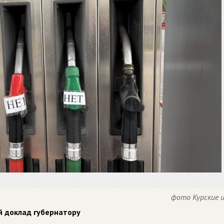
фото Курские 
й доклад губернатору