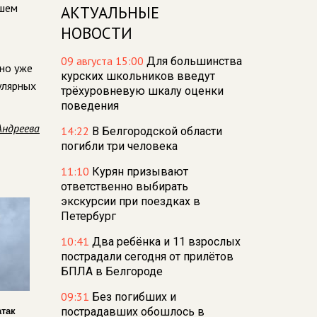
ашем
АКТУАЛЬНЫЕ
НОВОСТИ
09 августа 15:00
Для большинства
ано уже
курских школьников введут
улярных
трёхуровневую шкалу оценки
поведения
Андреева
14:22
В Белгородской области
погибли три человека
11:10
Курян призывают
ответственно выбирать
экскурсии при поездках в
Петербург
10:41
Два ребёнка и 11 взрослых
пострадали сегодня от прилётов
БПЛА в Белгороде
09:31
Без погибших и
пострадавших обошлось в
атак