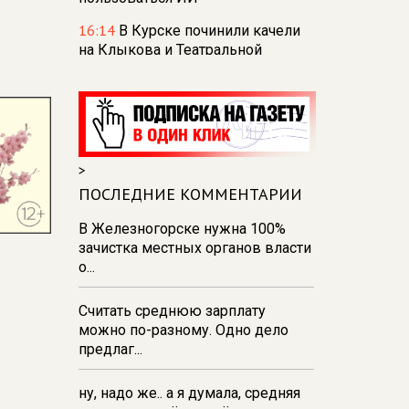
16:14
В Курске починили качели
на Клыкова и Театральной
площади
15:40
Первый шкаф для
книгообмена появился в Курске
— всего откроют 30 точек
>
14:31
В Курске за неделю
вывезли 68 тонн мусора из
ПОСЛЕДНИЕ КОММЕНТАРИИ
парков и скверов
В Железногорске нужна 100%
14:22
В Курске 30 пасечников
зачистка местных органов власти
продают мёд на ярмарке
о...
«Курский мед»
Считать среднюю зарплату
14:09
В Курской области
можно по-разному. Одно дело
обнаружили и обезвредили
предлаг...
снаряд времён ВОВ
ну, надо же.. а я думала, средняя