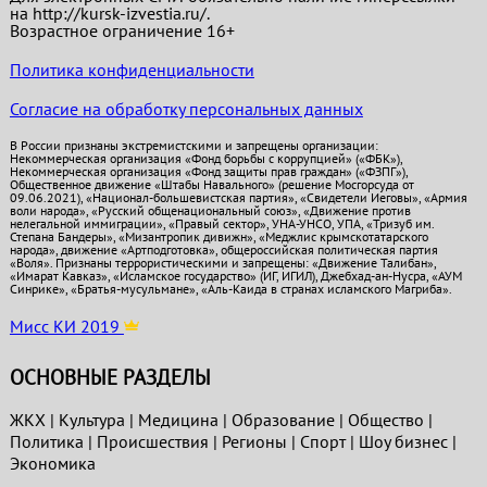
на http://kursk-izvestia.ru/.
Возрастное ограничение 16+
Политика конфиденциальности
Согласие на обработку персональных данных
В России признаны экстремистскими и запрещены организации:
Некоммерческая организация «Фонд борьбы с коррупцией» («ФБК»),
Некоммерческая организация «Фонд защиты прав граждан» («ФЗПГ»),
Общественное движение «Штабы Навального» (решение Мосгорсуда от
09.06.2021), «Национал-большевистская партия», «Свидетели Иеговы», «Армия
воли народа», «Русский общенациональный союз», «Движение против
нелегальной иммиграции», «Правый сектор», УНА-УНСО, УПА, «Тризуб им.
Степана Бандеры», «Мизантропик дивижн», «Меджлис крымскотатарского
народа», движение «Артподготовка», общероссийская политическая партия
«Воля». Признаны террористическими и запрещены: «Движение Талибан»,
«Имарат Кавказ», «Исламское государство» (ИГ, ИГИЛ), Джебхад-ан-Нусра, «АУМ
Синрике», «Братья-мусульмане», «Аль-Каида в странах исламского Магриба».
Мисс КИ 2019
ОСНОВНЫЕ РАЗДЕЛЫ
ЖКХ
|
Культура
|
Медицина
|
Образование
|
Общество
|
Политика
|
Проиcшествия
|
Регионы
|
Спорт
|
Шоу бизнес
|
Экономика