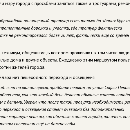
и мэру города с просьбами заняться также и тротуарами, ремо
Добролюбова полноценный тротуар есть только до здания Курско
 протоптанные дорожки и участки, где тротуар фактически
ке не ремонтировался более 26 лет, фактически ещё со времён
 техникум, общежитие, в котором проживают в том числе люди
жилые дома и другие объекты. Ежедневно этим маршрутом польз
 сотни жителей города.
айдара нет пешеходного перехода и освещения.
й: если позволит время, пройдите пешком по улице Софьи Перов
юбова так, как это каждый день делают обычные жители города
 с детьми. Уверен, что после такой прогулки необходимость р
о перехода и освещения станет очевидна без дополнительных
этот маршрут пешком, как обычные жители города, то очень хо
 таком состоянии ещё на долгие годы.