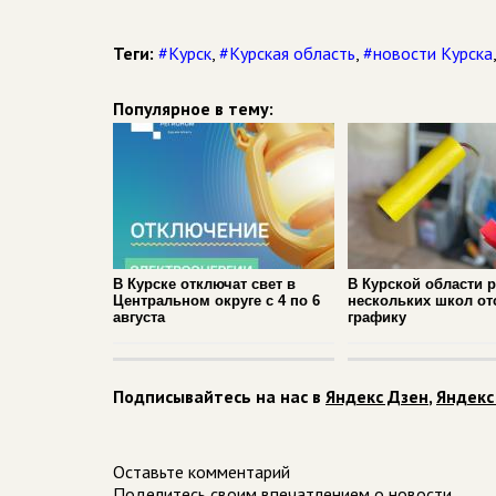
Теги:
#Курск
,
#Курская область
,
#новости Курска
Популярное в тему:
В Курске отключат свет в
В Курской области 
Центральном округе с 4 по 6
нескольких школ от
августа
графику
Подписывайтесь на нас в
Яндекс Дзен
,
Яндекс
Оставьте комментарий
Поделитесь своим впечатлением о новости.