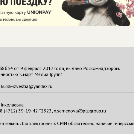
68634 от 9 февраля 2017 года, выдано Роскомнадзором.
нностью "Смарт Медиа Групп".
kursk-izvestia@yandex.ru
 Николаевна
8 (4712) 39-19-42 *2323, n.semenova@ptpgroup.ru
тельна. Для электронных СМИ обязательно наличие гиперссылки н