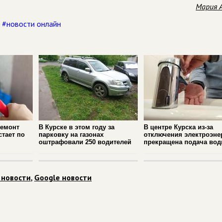
Мария 
,
#новости онлайн
ремонт
В Курске в этом году за
В центре Курска из‑за
стает по
парковку на газонах
отключения электроэне
оштрафовали 250 водителей
прекращена подача во
 новости
,
Google новости