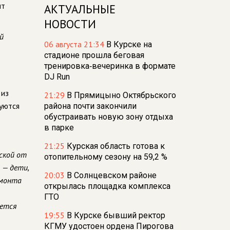
нт
АКТУАЛЬНЫЕ
НОВОСТИ
й
06 августа 21:34
В Курске на
стадионе прошла беговая
тренировка‑вечеринка в формате
DJ Run
 из
21:29
В Прямицыно Октябрьского
уются
района почти закончили
обустраивать новую зону отдыха
в парке
21:25
Курская область готова к
ской от
отопительному сезону на 59,2 %
 — дети,
20:03
В Солнцевском районе
емонта
открылась площадка комплекса
ГТО
чется
19:55
В Курске бывший ректор
КГМУ удостоен ордена Пирогова