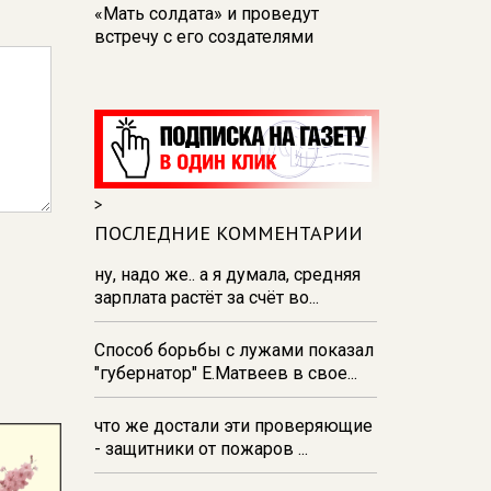
«Мать солдата» и проведут
встречу с его создателями
17:48
В Железногорске пробурят
три дополнительные скважины
из‑за проблем с водоснабжением
17:23
В Курске установили две
камеры ПДД на превышение
>
скорости
ПОСЛЕДНИЕ КОММЕНТАРИИ
16:55
В Курске жителя
Тюменской области осудили за
ну, надо же.. а я думала, средняя
незаконную перевозку
зарплата растёт за счёт во...
взрывчатки
Способ борьбы с лужами показал
16:47
В Курске капремонт дорог
"губернатор" Е.Матвеев в свое...
выполнен на 54%
что же достали эти проверяющие
- защитники от пожаров ...