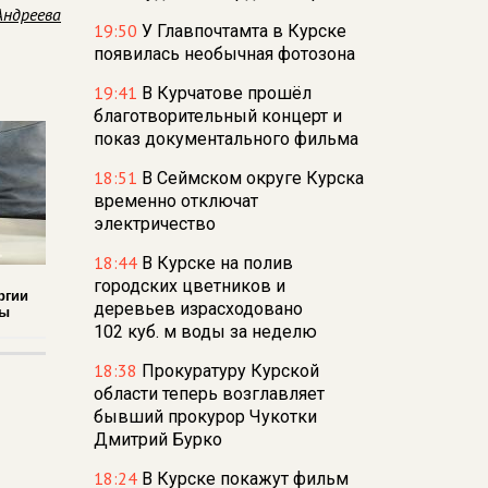
Андреева
19:50
У Главпочтамта в Курске
появилась необычная фотозона
19:41
В Курчатове прошёл
благотворительный концерт и
показ документального фильма
18:51
В Сеймском округе Курска
временно отключат
электричество
18:44
В Курске на полив
городских цветников и
ргии
деревьев израсходовано
ды
102 куб. м воды за неделю
18:38
Прокуратуру Курской
области теперь возглавляет
бывший прокурор Чукотки
Дмитрий Бурко
18:24
В Курске покажут фильм