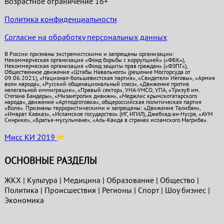
Возрастное ограничение 16+
Политика конфиденциальности
Согласие на обработку персональных данных
В России признаны экстремистскими и запрещены организации:
Некоммерческая организация «Фонд борьбы с коррупцией» («ФБК»),
Некоммерческая организация «Фонд защиты прав граждан» («ФЗПГ»),
Общественное движение «Штабы Навального» (решение Мосгорсуда от
09.06.2021), «Национал-большевистская партия», «Свидетели Иеговы», «Армия
воли народа», «Русский общенациональный союз», «Движение против
нелегальной иммиграции», «Правый сектор», УНА-УНСО, УПА, «Тризуб им.
Степана Бандеры», «Мизантропик дивижн», «Меджлис крымскотатарского
народа», движение «Артподготовка», общероссийская политическая партия
«Воля». Признаны террористическими и запрещены: «Движение Талибан»,
«Имарат Кавказ», «Исламское государство» (ИГ, ИГИЛ), Джебхад-ан-Нусра, «АУМ
Синрике», «Братья-мусульмане», «Аль-Каида в странах исламского Магриба».
Мисс КИ 2019
ОСНОВНЫЕ РАЗДЕЛЫ
ЖКХ
|
Культура
|
Медицина
|
Образование
|
Общество
|
Политика
|
Проиcшествия
|
Регионы
|
Спорт
|
Шоу бизнес
|
Экономика