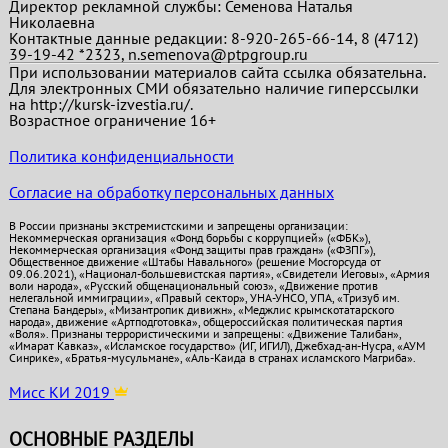
Директор рекламной службы: Семенова Наталья
Николаевна
Контактные данные редакции: 8-920-265-66-14, 8 (4712)
39-19-42 *2323, n.semenova@ptpgroup.ru
При использовании материалов сайта ссылка обязательна.
Для электронных СМИ обязательно наличие гиперссылки
на http://kursk-izvestia.ru/.
Возрастное ограничение 16+
Политика конфиденциальности
Согласие на обработку персональных данных
В России признаны экстремистскими и запрещены организации:
Некоммерческая организация «Фонд борьбы с коррупцией» («ФБК»),
Некоммерческая организация «Фонд защиты прав граждан» («ФЗПГ»),
Общественное движение «Штабы Навального» (решение Мосгорсуда от
09.06.2021), «Национал-большевистская партия», «Свидетели Иеговы», «Армия
воли народа», «Русский общенациональный союз», «Движение против
нелегальной иммиграции», «Правый сектор», УНА-УНСО, УПА, «Тризуб им.
Степана Бандеры», «Мизантропик дивижн», «Меджлис крымскотатарского
народа», движение «Артподготовка», общероссийская политическая партия
«Воля». Признаны террористическими и запрещены: «Движение Талибан»,
«Имарат Кавказ», «Исламское государство» (ИГ, ИГИЛ), Джебхад-ан-Нусра, «АУМ
Синрике», «Братья-мусульмане», «Аль-Каида в странах исламского Магриба».
Мисс КИ 2019
ОСНОВНЫЕ РАЗДЕЛЫ