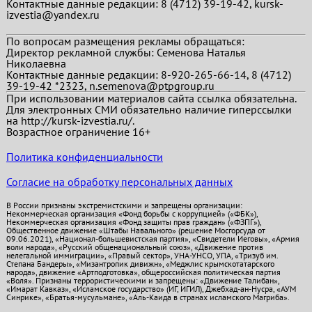
Контактные данные редакции: 8 (4712) 39-19-42, kursk-
izvestia@yandex.ru
По вопросам размещения рекламы обращаться:
Директор рекламной службы: Семенова Наталья
Николаевна
Контактные данные редакции: 8-920-265-66-14, 8 (4712)
39-19-42 *2323, n.semenova@ptpgroup.ru
При использовании материалов сайта ссылка обязательна.
Для электронных СМИ обязательно наличие гиперссылки
на http://kursk-izvestia.ru/.
Возрастное ограничение 16+
Политика конфиденциальности
Согласие на обработку персональных данных
В России признаны экстремистскими и запрещены организации:
Некоммерческая организация «Фонд борьбы с коррупцией» («ФБК»),
Некоммерческая организация «Фонд защиты прав граждан» («ФЗПГ»),
Общественное движение «Штабы Навального» (решение Мосгорсуда от
09.06.2021), «Национал-большевистская партия», «Свидетели Иеговы», «Армия
воли народа», «Русский общенациональный союз», «Движение против
нелегальной иммиграции», «Правый сектор», УНА-УНСО, УПА, «Тризуб им.
Степана Бандеры», «Мизантропик дивижн», «Меджлис крымскотатарского
народа», движение «Артподготовка», общероссийская политическая партия
«Воля». Признаны террористическими и запрещены: «Движение Талибан»,
«Имарат Кавказ», «Исламское государство» (ИГ, ИГИЛ), Джебхад-ан-Нусра, «АУМ
Синрике», «Братья-мусульмане», «Аль-Каида в странах исламского Магриба».