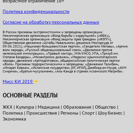
Возрастное ограничение 16+
Политика конфиденциальности
Согласие на обработку персональных данных
В России признаны экстремистскими и запрещены организации:
Некоммерческая организация «Фонд борьбы с коррупцией» («ФБК»),
Некоммерческая организация «Фонд защиты прав граждан» («ФЗПГ»),
Общественное движение «Штабы Навального» (решение Мосгорсуда от
09.06.2021), «Национал-большевистская партия», «Свидетели Иеговы», «Армия
воли народа», «Русский общенациональный союз», «Движение против
нелегальной иммиграции», «Правый сектор», УНА-УНСО, УПА, «Тризуб им.
Степана Бандеры», «Мизантропик дивижн», «Меджлис крымскотатарского
народа», движение «Артподготовка», общероссийская политическая партия
«Воля». Признаны террористическими и запрещены: «Движение Талибан»,
«Имарат Кавказ», «Исламское государство» (ИГ, ИГИЛ), Джебхад-ан-Нусра, «АУМ
Синрике», «Братья-мусульмане», «Аль-Каида в странах исламского Магриба».
Мисс КИ 2019
ОСНОВНЫЕ РАЗДЕЛЫ
ЖКХ
|
Культура
|
Медицина
|
Образование
|
Общество
|
Политика
|
Проиcшествия
|
Регионы
|
Спорт
|
Шоу бизнес
|
Экономика