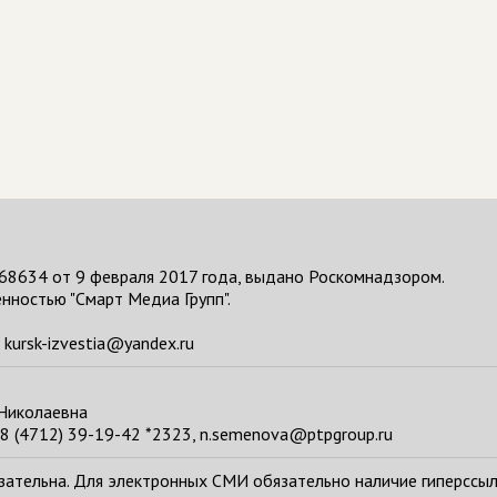
68634 от 9 февраля 2017 года, выдано Роскомнадзором.
нностью "Смарт Медиа Групп".
kursk-izvestia@yandex.ru
 Николаевна
8 (4712) 39-19-42 *2323, n.semenova@ptpgroup.ru
тельна. Для электронных СМИ обязательно наличие гиперссылки н