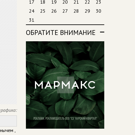
17
18
19
20
21
22
23
24
25
26
27
28
29
30
31
ОБРАТИТЕ ВНИМАНИЕ
рафика:
нычем ,