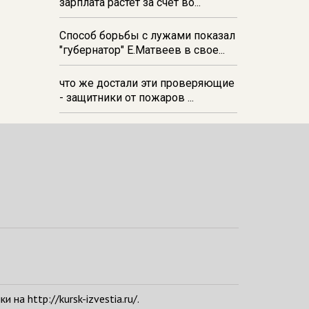
зарплата растёт за счёт во...
Способ борьбы с лужами показал
"губернатор" Е.Матвеев в свое...
что же достали эти проверяющие
- защитники от пожаров ...
а http://kursk-izvestia.ru/.