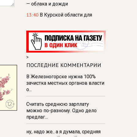
— облака и дожди
13:40
В Курской области для
диких животных разложили 20 кг
соли и 500 кг сена
13:35
234 курских спортсмена
отправились на сборы в лагерь
«Меридиан»
>
13:31
В Курске и Железногорске
ПОСЛЕДНИЕ КОММЕНТАРИИ
прошли баскетбольные
мастер‑классы Егора Вяльцева
В Железногорске нужна 100%
зачистка местных органов власти
13:26
137 детей из Курской
о...
области поехали отдыхать в
Анапу
Считать среднюю зарплату
можно по-разному. Одно дело
предлаг...
ну, надо же.. а я думала, средняя