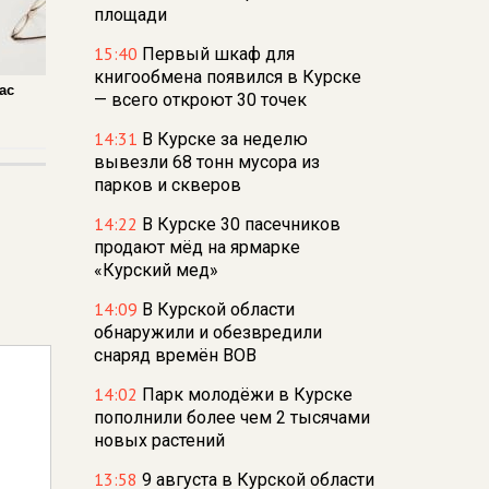
площади
15:40
Первый шкаф для
книгообмена появился в Курске
ас
— всего откроют 30 точек
14:31
В Курске за неделю
вывезли 68 тонн мусора из
парков и скверов
14:22
В Курске 30 пасечников
продают мёд на ярмарке
«Курский мед»
14:09
В Курской области
обнаружили и обезвредили
снаряд времён ВОВ
14:02
Парк молодёжи в Курске
пополнили более чем 2 тысячами
новых растений
13:58
9 августа в Курской области