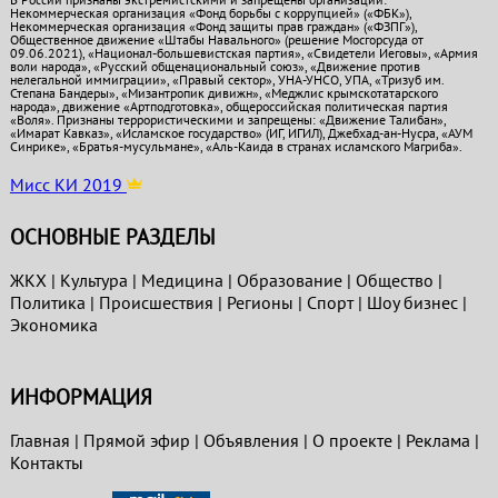
Некоммерческая организация «Фонд борьбы с коррупцией» («ФБК»),
Некоммерческая организация «Фонд защиты прав граждан» («ФЗПГ»),
Общественное движение «Штабы Навального» (решение Мосгорсуда от
09.06.2021), «Национал-большевистская партия», «Свидетели Иеговы», «Армия
воли народа», «Русский общенациональный союз», «Движение против
нелегальной иммиграции», «Правый сектор», УНА-УНСО, УПА, «Тризуб им.
Степана Бандеры», «Мизантропик дивижн», «Меджлис крымскотатарского
народа», движение «Артподготовка», общероссийская политическая партия
«Воля». Признаны террористическими и запрещены: «Движение Талибан»,
«Имарат Кавказ», «Исламское государство» (ИГ, ИГИЛ), Джебхад-ан-Нусра, «АУМ
Синрике», «Братья-мусульмане», «Аль-Каида в странах исламского Магриба».
Мисс КИ 2019
ОСНОВНЫЕ РАЗДЕЛЫ
ЖКХ
|
Культура
|
Медицина
|
Образование
|
Общество
|
Политика
|
Проиcшествия
|
Регионы
|
Спорт
|
Шоу бизнес
|
Экономика
ИНФОРМАЦИЯ
Главная
|
Прямой эфир
|
Объявления
|
О проекте
|
Реклама
|
Контакты