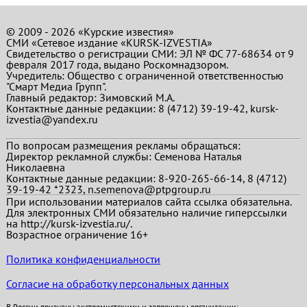
© 2009 - 2026 «Курские известия»
СМИ «Сетевое издание «KURSK-IZVESTIA»
Свидетельство о регистрации СМИ: ЭЛ № ФС 77-68634 от 9
февраля 2017 года, выдано Роскомнадзором.
Учредитель: Общество с ограниченной ответственностью
"Смарт Медиа Групп".
Главный редактор:
Зимовский М.А.
Контактные данные редакции: 8 (4712) 39-19-42, kursk-
izvestia@yandex.ru
По вопросам размещения рекламы обращаться:
Директор рекламной службы: Семенова Наталья
Николаевна
Контактные данные редакции: 8-920-265-66-14, 8 (4712)
39-19-42 *2323, n.semenova@ptpgroup.ru
При использовании материалов сайта ссылка обязательна.
Для электронных СМИ обязательно наличие гиперссылки
на http://kursk-izvestia.ru/.
Возрастное ограничение 16+
Политика конфиденциальности
Согласие на обработку персональных данных
В России признаны экстремистскими и запрещены организации: