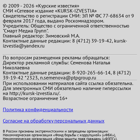
© 2009 - 2026 «Курские известия»
СМИ «Сетевое издание «KURSK-IZVESTIA»
Свидетельство о регистрации СМИ: ЭЛ № ФС 77-68634 от 9
февраля 2017 года, выдано Роскомнадзором.
Учредитель: Общество с ограниченной ответственностью
"Смарт Медиа Групп".
Главный редактор:
Зимовский М.А.
Контактные данные редакции: 8 (4712) 39-19-42, kursk-
izvestia@yandex.ru
По вопросам размещения рекламы обращаться:
Директор рекламной службы: Семенова Наталья
Николаевна
Контактные данные редакции: 8-920-265-66-14, 8 (4712)
39-19-42 *2323, n.semenova@ptpgroup.ru
При использовании материалов сайта ссылка обязательна.
Для электронных СМИ обязательно наличие гиперссылки
на http://kursk-izvestia.ru/.
Возрастное ограничение 16+
Политика конфиденциальности
Согласие на обработку персональных данных
В России признаны экстремистскими и запрещены организации:
Некоммерческая организация «Фонд борьбы с коррупцией» («ФБК»),
Некоммерческая организация «Фонд защиты прав граждан» («ФЗПГ»),