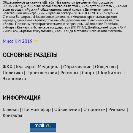
Общественное движение «Штабы Навального» (решение Мосгорсуда от
09.06.2021), «Национал-большевистская партия», «Свидетели Иеговы», «Армия
воли народа», «Русский общенациональный союз», «Движение против
нелегальной иммиграции», «Правый сектор», УНА-УНСО, УПА, «Тризуб им.
Степана Бандеры», «Мизантропик дивижн», «Меджлис крымскотатарского
народа», движение «Артподготовка», общероссийская политическая партия
«Воля». Признаны террористическими и запрещены: «Движение Талибан»,
«Имарат Кавказ», «Исламское государство» (ИГ, ИГИЛ), Джебхад-ан-Нусра, «АУМ
Синрике», «Братья-мусульмане», «Аль-Каида в странах исламского Магриба».
Мисс КИ 2019
ОСНОВНЫЕ РАЗДЕЛЫ
ЖКХ
|
Культура
|
Медицина
|
Образование
|
Общество
|
Политика
|
Проиcшествия
|
Регионы
|
Спорт
|
Шоу бизнес
|
Экономика
ИНФОРМАЦИЯ
Главная
|
Прямой эфир
|
Объявления
|
О проекте
|
Реклама
|
Контакты