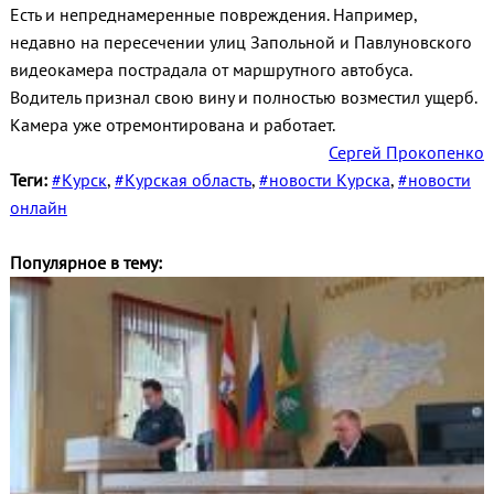
Есть и непреднамеренные повреждения. Например,
недавно на пересечении улиц Запольной и Павлуновского
видеокамера пострадала от маршрутного автобуса.
Водитель признал свою вину и полностью возместил ущерб.
Камера уже отремонтирована и работает.
Сергей Прокопенко
Теги:
#Курск
,
#Курская область
,
#новости Курска
,
#новости
онлайн
Популярное в тему: