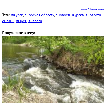
Зина Мишкина
Теги:
#Курск
,
#Курская область
,
#новости Курска
,
#новости
онлайн
,
#Орел
,
#налоги
Популярное в тему: