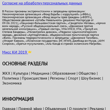
Согласие на обработку персональных данных
В России признаны экстремистскими и запрещены организации:
Некоммерческая организация «Фонд борьбы с коррупцией» («ФБК»),
Некоммерческая организация «Фонд защиты прав граждан» («ФЗПГ»),
Общественное движение «Штабы Навального» (решение Мосгорсуда от
09.06.2021), «Национал-большевистская партия», «Свидетели Иеговы», «Армия
воли народа», «Русский общенациональный союз», «Движение против
нелегальной иммиграции», «Правый сектор», УНА-УНСО, УПА, «Тризуб им.
Степана Бандеры», «Мизантропик дивижн», «Меджлис крымскотатарского
народа», движение «Артподготовка», общероссийская политическая партия
«Воля». Признаны террористическими и запрещены: «Движение Талибан»,
«Имарат Кавказ», «Исламское государство» (ИГ, ИГИЛ), Джебхад-ан-Нусра, «АУМ
Синрике», «Братья-мусульмане», «Аль-Каида в странах исламского Магриба».
Мисс КИ 2019
ОСНОВНЫЕ РАЗДЕЛЫ
ЖКХ
|
Культура
|
Медицина
|
Образование
|
Общество
|
Политика
|
Проиcшествия
|
Регионы
|
Спорт
|
Шоу бизнес
|
Экономика
ИНФОРМАЦИЯ
Главная
|
Прямой эфир
|
Объявления
|
О проекте
|
Реклама
|