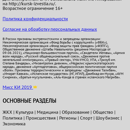
на http://kursk-izvestia.ru/.
Возрастное ограничение 16+
Политика конфиденциальности
Согласие на обработку персональных данных
В России признаны экстремистскими и запрещены организации:
Некоммерческая организация «Фонд борьбы с коррупцией» («ФБК»),
Некоммерческая организация «Фонд защиты прав граждан» («ФЗПГ»),
Общественное движение «Штабы Навального» (решение Мосгорсуда от
09.06.2021), «Национал-большевистская партия», «Свидетели Иеговы», «Армия
воли народа», «Русский общенациональный союз», «Движение против
нелегальной иммиграции», «Правый сектор», УНА-УНСО, УПА, «Тризуб им.
Степана Бандеры», «Мизантропик дивижн», «Меджлис крымскотатарского
народа», движение «Артподготовка», общероссийская политическая партия
«Воля». Признаны террористическими и запрещены: «Движение Талибан»,
«Имарат Кавказ», «Исламское государство» (ИГ, ИГИЛ), Джебхад-ан-Нусра, «АУМ
Синрике», «Братья-мусульмане», «Аль-Каида в странах исламского Магриба».
Мисс КИ 2019
ОСНОВНЫЕ РАЗДЕЛЫ
ЖКХ
|
Культура
|
Медицина
|
Образование
|
Общество
|
Политика
|
Проиcшествия
|
Регионы
|
Спорт
|
Шоу бизнес
|
Экономика