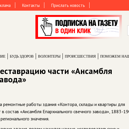
клама
Контакты
Прислать новость
НИЕ
БУДЬ ЗДОРОВ
ВОЛОНТЕРЫ
ПРОИCШЕСТВИЯ
ПОМОЖЕМ НА
реставрацию части «Ансамбля
завода»
а ремонтные работы здания «Контора, склады и квартиры для
в состав «Ансамбля Епархиального свечного завода», 1883-190
 регионального значения.
ояние здания, потом начнутся научно-исследовательские и