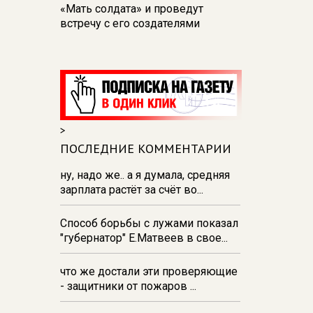
«Мать солдата» и проведут
встречу с его создателями
17:48
В Железногорске пробурят
три дополнительные скважины
из‑за проблем с водоснабжением
17:23
В Курске установили две
камеры ПДД на превышение
>
скорости
ПОСЛЕДНИЕ КОММЕНТАРИИ
16:55
В Курске жителя
Тюменской области осудили за
ну, надо же.. а я думала, средняя
незаконную перевозку
зарплата растёт за счёт во...
взрывчатки
Способ борьбы с лужами показал
16:47
В Курске капремонт дорог
"губернатор" Е.Матвеев в свое...
выполнен на 54%
что же достали эти проверяющие
- защитники от пожаров ...