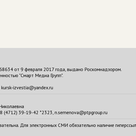
68634 от 9 февраля 2017 года, выдано Роскомнадзором.
нностью "Смарт Медиа Групп".
kursk-izvestia@yandex.ru
 Николаевна
8 (4712) 39-19-42 *2323, n.semenova@ptpgroup.ru
тельна. Для электронных СМИ обязательно наличие гиперссылки н