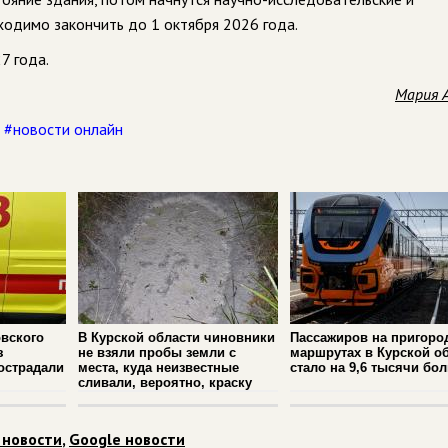
ходимо закончить до 1 октября 2026 года.
7 года.
Мария 
,
#новости онлайн
вского
В Курской области чиновники
Пассажиров на пригоро
з
не взяли пробы земли с
маршрутах в Курской о
острадали
места, куда неизвестные
стало на 9,6 тысячи бо
сливали, вероятно, краску
 новости
,
Google новости