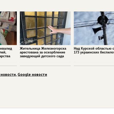
инвалид
Жительница Железногорска
Над Курской областью 
лей,
арестована за оскорбление
173 украинских беспило
арства
заведующей детского сада
 новости
,
Google новости