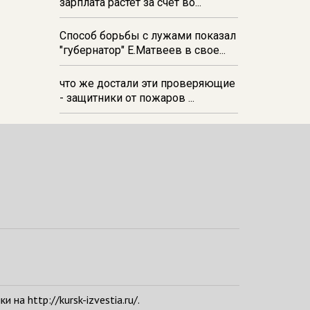
зарплата растёт за счёт во...
Способ борьбы с лужами показал
"губернатор" Е.Матвеев в свое...
что же достали эти проверяющие
- защитники от пожаров ...
а http://kursk-izvestia.ru/.