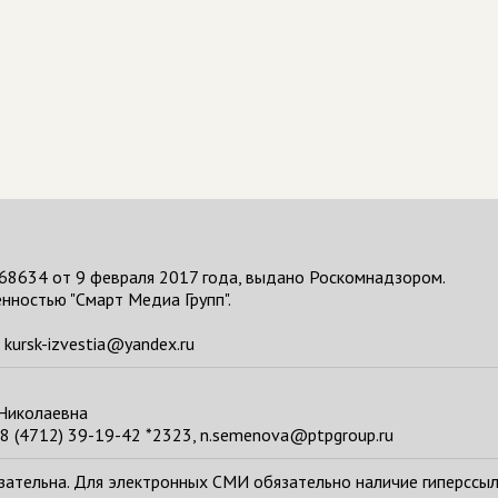
68634 от 9 февраля 2017 года, выдано Роскомнадзором.
нностью "Смарт Медиа Групп".
kursk-izvestia@yandex.ru
 Николаевна
8 (4712) 39-19-42 *2323, n.semenova@ptpgroup.ru
тельна. Для электронных СМИ обязательно наличие гиперссылки н