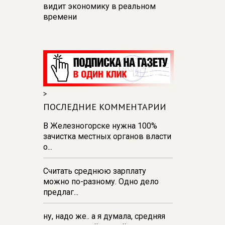
видит экономику в реальном
времени
12:26
В Курске перекроют
движение на участке улицы
Карла Маркса
12:17
В Курске прокуратура
добивается возмещения для
>
девочки - подростка ущерба за
побои
ПОСЛЕДНИЕ КОММЕНТАРИИ
11:58
В Курской области
В Железногорске нужна 100%
обрушившаяся стена повлекла
зачистка местных органов власти
возбуждение уголовного дела в
о...
отношении ИП
Считать среднюю зарплату
11:52
В Курске прокуратура
можно по-разному. Одно дело
добивается выплаты более 1 млн
предлаг...
рублей зарплаты 32-м
работникам
ну, надо же.. а я думала, средняя