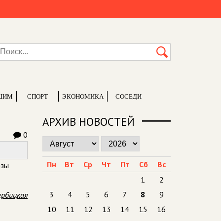
ШИМ
СПОРТ
ЭКОНОМИКА
СОСЕДИ
АРХИВ НОВОСТЕЙ
0
Пн
Вт
Ср
Чт
Пт
Сб
Вс
азы
1
2
3
4
5
6
7
8
9
ербицкая
10
11
12
13
14
15
16