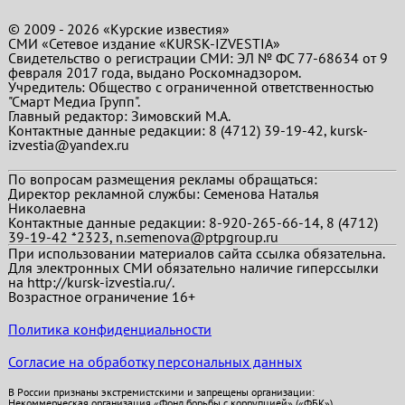
© 2009 - 2026 «Курские известия»
СМИ «Сетевое издание «KURSK-IZVESTIA»
Свидетельство о регистрации СМИ: ЭЛ № ФС 77-68634 от 9
февраля 2017 года, выдано Роскомнадзором.
Учредитель: Общество с ограниченной ответственностью
"Смарт Медиа Групп".
Главный редактор:
Зимовский М.А.
Контактные данные редакции: 8 (4712) 39-19-42, kursk-
izvestia@yandex.ru
По вопросам размещения рекламы обращаться:
Директор рекламной службы: Семенова Наталья
Николаевна
Контактные данные редакции: 8-920-265-66-14, 8 (4712)
39-19-42 *2323, n.semenova@ptpgroup.ru
При использовании материалов сайта ссылка обязательна.
Для электронных СМИ обязательно наличие гиперссылки
на http://kursk-izvestia.ru/.
Возрастное ограничение 16+
Политика конфиденциальности
Согласие на обработку персональных данных
В России признаны экстремистскими и запрещены организации:
Некоммерческая организация «Фонд борьбы с коррупцией» («ФБК»),