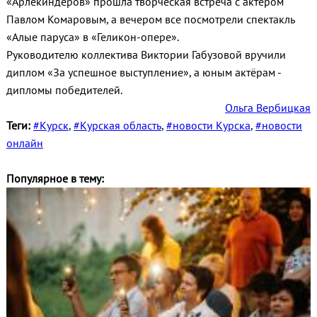
«Арлекиндеров» прошла творческая встреча с актёром
Павлом Комаровым, а вечером все посмотрели спектакль
«Алые паруса» в «Геликон‑опере».
Руководителю коллектива Виктории Габузовой вручили
диплом «За успешное выступление», а юным актёрам -
дипломы победителей.
Ольга Вербицкая
Теги:
#Курск
,
#Курская область
,
#новости Курска
,
#новости
онлайн
Популярное в тему: