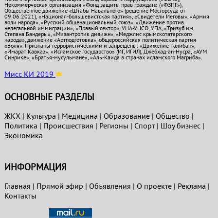
Некоммерческая организация «Фонд защиты прав граждан» («ФЗПГ»),
Общественное движение «Штабы Навального» (решение Мосгорсуда от
09.06.2021), «Национал-большевистская партия», «Свидетели Иеговы», «Армия
воли народа», «Русский общенациональный союз», «Движение против
нелегальной иммиграции», «Правый сектор», УНА-УНСО, УПА, «Тризуб им.
Степана Бандеры», «Мизантропик дивижн», «Меджлис крымскотатарского
народа», движение «Артподготовка», общероссийская политическая партия
«Воля». Признаны террористическими и запрещены: «Движение Талибан»,
«Имарат Кавказ», «Исламское государство» (ИГ, ИГИЛ), Джебхад-ан-Нусра, «АУМ
Синрике», «Братья-мусульмане», «Аль-Каида в странах исламского Магриба».
Мисс КИ 2019
ОСНОВНЫЕ РАЗДЕЛЫ
ЖКХ
|
Культура
|
Медицина
|
Образование
|
Общество
|
Политика
|
Проиcшествия
|
Регионы
|
Спорт
|
Шоу бизнес
|
Экономика
ИНФОРМАЦИЯ
Главная
|
Прямой эфир
|
Объявления
|
О проекте
|
Реклама
|
Контакты