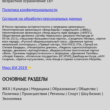
Возрастное ограничение 16+
Политика конфиденциальности
Согласие на обработку персональных данных
В России признаны экстремистскими и запрещены организации:
Некоммерческая организация «Фонд борьбы с коррупцией» («ФБК»),
Некоммерческая организация «Фонд защиты прав граждан» («ФЗПГ»),
Общественное движение «Штабы Навального» (решение Мосгорсуда от
09.06.2021), «Национал-большевистская партия», «Свидетели Иеговы», «Армия
воли народа», «Русский общенациональный союз», «Движение против
нелегальной иммиграции», «Правый сектор», УНА-УНСО, УПА, «Тризуб им.
Степана Бандеры», «Мизантропик дивижн», «Меджлис крымскотатарского
народа», движение «Артподготовка», общероссийская политическая партия
«Воля». Признаны террористическими и запрещены: «Движение Талибан»,
«Имарат Кавказ», «Исламское государство» (ИГ, ИГИЛ), Джебхад-ан-Нусра, «АУМ
Синрике», «Братья-мусульмане», «Аль-Каида в странах исламского Магриба».
Мисс КИ 2019
ОСНОВНЫЕ РАЗДЕЛЫ
ЖКХ
|
Культура
|
Медицина
|
Образование
|
Общество
|
Политика
|
Проиcшествия
|
Регионы
|
Спорт
|
Шоу бизнес
|
Экономика