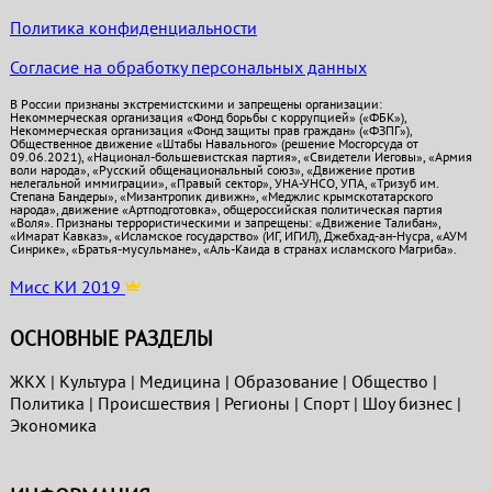
Политика конфиденциальности
Согласие на обработку персональных данных
В России признаны экстремистскими и запрещены организации:
Некоммерческая организация «Фонд борьбы с коррупцией» («ФБК»),
Некоммерческая организация «Фонд защиты прав граждан» («ФЗПГ»),
Общественное движение «Штабы Навального» (решение Мосгорсуда от
09.06.2021), «Национал-большевистская партия», «Свидетели Иеговы», «Армия
воли народа», «Русский общенациональный союз», «Движение против
нелегальной иммиграции», «Правый сектор», УНА-УНСО, УПА, «Тризуб им.
Степана Бандеры», «Мизантропик дивижн», «Меджлис крымскотатарского
народа», движение «Артподготовка», общероссийская политическая партия
«Воля». Признаны террористическими и запрещены: «Движение Талибан»,
«Имарат Кавказ», «Исламское государство» (ИГ, ИГИЛ), Джебхад-ан-Нусра, «АУМ
Синрике», «Братья-мусульмане», «Аль-Каида в странах исламского Магриба».
Мисс КИ 2019
ОСНОВНЫЕ РАЗДЕЛЫ
ЖКХ
|
Культура
|
Медицина
|
Образование
|
Общество
|
Политика
|
Проиcшествия
|
Регионы
|
Спорт
|
Шоу бизнес
|
Экономика