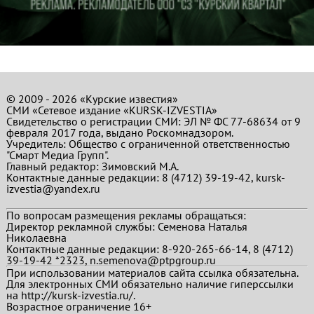
© 2009 - 2026 «Курские известия»
СМИ «Сетевое издание «KURSK-IZVESTIA»
Свидетельство о регистрации СМИ: ЭЛ № ФС 77-68634 от 9
февраля 2017 года, выдано Роскомнадзором.
Учредитель: Общество с ограниченной ответственностью
"Смарт Медиа Групп".
Главный редактор:
Зимовский М.А.
Контактные данные редакции: 8 (4712) 39-19-42, kursk-
izvestia@yandex.ru
По вопросам размещения рекламы обращаться:
Директор рекламной службы: Семенова Наталья
Николаевна
Контактные данные редакции: 8-920-265-66-14, 8 (4712)
39-19-42 *2323, n.semenova@ptpgroup.ru
При использовании материалов сайта ссылка обязательна.
Для электронных СМИ обязательно наличие гиперссылки
на http://kursk-izvestia.ru/.
Возрастное ограничение 16+