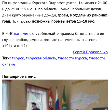
По информации Курского Гидрометцентра, 14 июня с 21.00
и до 21.00. 15 июня, по области ночью небольшие дожди,
днем кратковременные дожди,
грозы, в отдельных районах
град
. При грозах
возможны порывы ветра 15-18 м/с
.
В МЧС
напоминают
: соблюдайте правила безопасности ив
случае необходимости, звоните на телефоны спасения
«101» и «112».
Сергей Прокопенко
Теги:
#Курск
,
#Курская область
,
#новости Курска
,
#новости
онлайн
Популярное в тему: