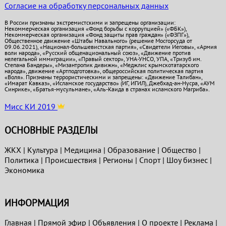
Согласие на обработку персональных данных
В России признаны экстремистскими и запрещены организации:
Некоммерческая организация «Фонд борьбы с коррупцией» («ФБК»),
Некоммерческая организация «Фонд защиты прав граждан» («ФЗПГ»),
Общественное движение «Штабы Навального» (решение Мосгорсуда от
09.06.2021), «Национал-большевистская партия», «Свидетели Иеговы», «Армия
воли народа», «Русский общенациональный союз», «Движение против
нелегальной иммиграции», «Правый сектор», УНА-УНСО, УПА, «Тризуб им.
Степана Бандеры», «Мизантропик дивижн», «Меджлис крымскотатарского
народа», движение «Артподготовка», общероссийская политическая партия
«Воля». Признаны террористическими и запрещены: «Движение Талибан»,
«Имарат Кавказ», «Исламское государство» (ИГ, ИГИЛ), Джебхад-ан-Нусра, «АУМ
Синрике», «Братья-мусульмане», «Аль-Каида в странах исламского Магриба».
Мисс КИ 2019
ОСНОВНЫЕ РАЗДЕЛЫ
ЖКХ
|
Культура
|
Медицина
|
Образование
|
Общество
|
Политика
|
Проиcшествия
|
Регионы
|
Спорт
|
Шоу бизнес
|
Экономика
ИНФОРМАЦИЯ
Главная
|
Прямой эфир
|
Объявления
|
О проекте
|
Реклама
|