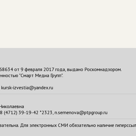
68634 от 9 февраля 2017 года, выдано Роскомнадзором.
нностью "Смарт Медиа Групп".
kursk-izvestia@yandex.ru
 Николаевна
8 (4712) 39-19-42 *2323, n.semenova@ptpgroup.ru
тельна. Для электронных СМИ обязательно наличие гиперссылки н