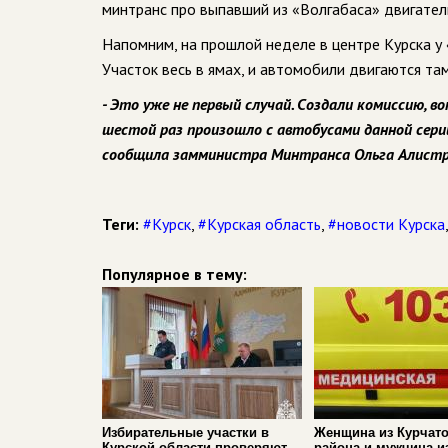
минтранс про выпавший из «Волгабаса» двигател
Напомним, на прошлой неделе в центре Курска у
Участок весь в ямах, и автомобили двигаются та
- Это уже не первый случай. Создали комиссию, 
шестой раз произошло с автобусами данной серии.
сообщила замминистра Минтранса Ольга Алист
Теги:
#Курск
,
#Курская область
,
#новости Курска
Популярное в тему:
Избирательные участки в
Женщина из Курчато
Курской области проверяют
района и мужчина и