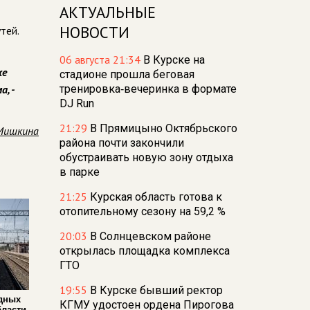
АКТУАЛЬНЫЕ
НОВОСТИ
тей.
06 августа 21:34
В Курске на
же
стадионе прошла беговая
, -
тренировка‑вечеринка в формате
DJ Run
21:29
В Прямицыно Октябрьского
Мишкина
района почти закончили
обустраивать новую зону отдыха
в парке
21:25
Курская область готова к
отопительному сезону на 59,2 %
20:03
В Солнцевском районе
открылась площадка комплекса
ГТО
19:55
В Курске бывший ректор
дных
КГМУ удостоен ордена Пирогова
бласти