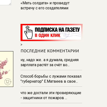
«Мать солдата» и проведут
встречу с его создателями
17:48
В Железногорске пробурят
три дополнительные скважины
из‑за проблем с водоснабжением
17:23
В Курске установили две
камеры ПДД на превышение
>
скорости
ПОСЛЕДНИЕ КОММЕНТАРИИ
16:55
В Курске жителя
Тюменской области осудили за
ну, надо же.. а я думала, средняя
незаконную перевозку
зарплата растёт за счёт во...
взрывчатки
Способ борьбы с лужами показал
16:47
В Курске капремонт дорог
"губернатор" Е.Матвеев в свое...
выполнен на 54%
что же достали эти проверяющие
- защитники от пожаров ...