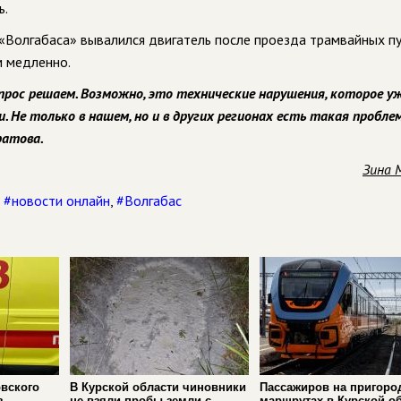
ь.
 «Волгабаса» вывалился двигатель после проезда трамвайных пу
м медленно.
вопрос решаем. Возможно, это технические нарушения, которое у
 Не только в нашем, но и в других регионах есть такая проблема
ратова.
Зина 
,
#новости онлайн
,
#Волгабас
вского
В Курской области чиновники
Пассажиров на пригоро
з
не взяли пробы земли с
маршрутах в Курской о