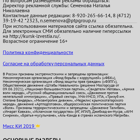
По вопросам размещения рекламы обращаться:
Директор рекламной службы: Семенова Наталья
Николаевна
Контактные данные редакции: 8-920-265-66-14, 8 (4712)
39-19-42 *2323, n.semenova@ptpgroup.ru
При использовании материалов сайта ссылка обязательна.
Для электронных СМИ обязательно наличие гиперссылки
на http://kursk-izvestia.ru/.
Возрастное ограничение 16+
Политика конфиденциальности
Согласие на обработку персональных данных
В России признаны экстремистскими и запрещены организации:
Некоммерческая организация «Фонд борьбы с коррупцией» («ФБК»),
Некоммерческая организация «Фонд защиты прав граждан» («ФЗПГ»),
Общественное движение «Штабы Навального» (решение Мосгорсуда от
09.06.2021), «Национал-большевистская партия», «Свидетели Иеговы», «Армия
воли народа», «Русский общенациональный союз», «Движение против
нелегальной иммиграции», «Правый сектор», УНА-УНСО, УПА, «Тризуб им.
Степана Бандеры», «Мизантропик дивижн», «Меджлис крымскотатарского
народа», движение «Артподготовка», общероссийская политическая партия
«Воля». Признаны террористическими и запрещены: «Движение Талибан»,
«Имарат Кавказ», «Исламское государство» (ИГ, ИГИЛ), Джебхад-ан-Нусра, «АУМ
Синрике», «Братья-мусульмане», «Аль-Каида в странах исламского Магриба».
Мисс КИ 2019