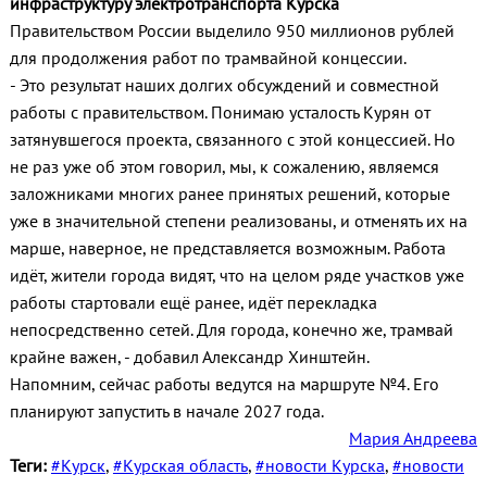
инфраструктуру электротранспорта Курска
Правительством России выделило 950 миллионов рублей
для продолжения работ по трамвайной концессии.
- Это результат наших долгих обсуждений и совместной
работы с правительством. Понимаю усталость Курян от
затянувшегося проекта, связанного с этой концессией. Но
не раз уже об этом говорил, мы, к сожалению, являемся
заложниками многих ранее принятых решений, которые
уже в значительной степени реализованы, и отменять их на
марше, наверное, не представляется возможным. Работа
идёт, жители города видят, что на целом ряде участков уже
работы стартовали ещё ранее, идёт перекладка
непосредственно сетей. Для города, конечно же, трамвай
крайне важен, - добавил Александр Хинштейн.
Напомним, сейчас работы ведутся на маршруте №4. Его
планируют запустить в начале 2027 года.
Мария Андреева
Теги:
#Курск
,
#Курская область
,
#новости Курска
,
#новости