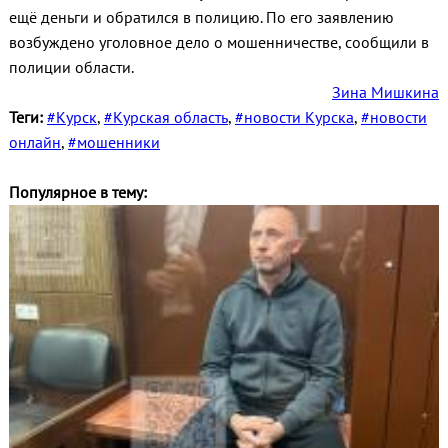
ещё деньги и обратился в полицию. По его заявлению
возбуждено уголовное дело о мошенничестве, сообщили в
полиции области.
Зина Мишкина
Теги:
#Курск
,
#Курская область
,
#новости Курска
,
#новости
онлайн
,
#мошенники
Популярное в тему: