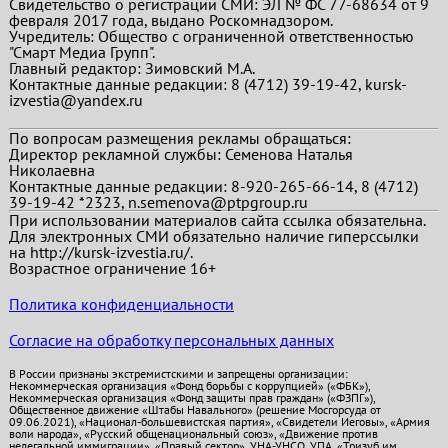
Свидетельство о регистрации СМИ: ЭЛ № ФС 77-68634 от 9
февраля 2017 года, выдано Роскомнадзором.
Учредитель: Общество с ограниченной ответственностью
"Смарт Медиа Групп".
Главный редактор:
Зимовский М.А.
Контактные данные редакции: 8 (4712) 39-19-42, kursk-
izvestia@yandex.ru
По вопросам размещения рекламы обращаться:
Директор рекламной службы: Семенова Наталья
Николаевна
Контактные данные редакции: 8-920-265-66-14, 8 (4712)
39-19-42 *2323, n.semenova@ptpgroup.ru
При использовании материалов сайта ссылка обязательна.
Для электронных СМИ обязательно наличие гиперссылки
на http://kursk-izvestia.ru/.
Возрастное ограничение 16+
Политика конфиденциальности
Согласие на обработку персональных данных
В России признаны экстремистскими и запрещены организации:
Некоммерческая организация «Фонд борьбы с коррупцией» («ФБК»),
Некоммерческая организация «Фонд защиты прав граждан» («ФЗПГ»),
Общественное движение «Штабы Навального» (решение Мосгорсуда от
09.06.2021), «Национал-большевистская партия», «Свидетели Иеговы», «Армия
воли народа», «Русский общенациональный союз», «Движение против
нелегальной иммиграции», «Правый сектор», УНА-УНСО, УПА, «Тризуб им.