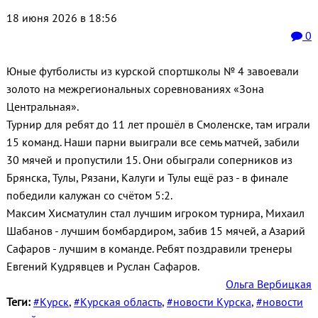
18 июня 2026 в 18:56
0
Юные футболисты из курской спортшколы № 4 завоевали
золото на межрегиональных соревнованиях «Зона
Центральная».
Турнир для ребят до 11 лет прошёл в Смоленске, там играли
15 команд. Наши парни выиграли все семь матчей, забили
30 мячей и пропустили 15. Они обыграли соперников из
Брянска, Тулы, Рязани, Калуги и Тулы ещё раз - в финале
победили калужан со счётом 5:2.
Максим Хисматулин стал лучшим игроком турнира, Михаил
Шабанов - лучшим бомбардиром, забив 15 мячей, а Азарий
Сафаров - лучшим в команде. Ребят поздравили тренеры
Евгений Кудрявцев и Руслан Сафаров.
Ольга Вербицкая
Теги:
#Курск
,
#Курская область
,
#новости Курска
,
#новости