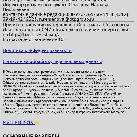
Директор рекламной службы: Семенова Наталья
Николаевна
Контактные данные редакции: 8-920-265-66-14, 8 (4712)
39-19-42 *2323, n.semenova@ptpgroup.ru
При использовании материалов сайта ссылка обязательна.
Для электронных СМИ обязательно наличие гиперссылки
на http://kursk-izvestia.ru/.
Возрастное ограничение 16+
Политика конфиденциальности
Согласие на обработку персональных данных
В России признаны экстремистскими и запрещены организации:
Некоммерческая организация «Фонд борьбы с коррупцией» («ФБК»),
Некоммерческая организация «Фонд защиты прав граждан» («ФЗПГ»),
Общественное движение «Штабы Навального» (решение Мосгорсуда от
09.06.2021), «Национал-большевистская партия», «Свидетели Иеговы», «Армия
воли народа», «Русский общенациональный союз», «Движение против
нелегальной иммиграции», «Правый сектор», УНА-УНСО, УПА, «Тризуб им.
Степана Бандеры», «Мизантропик дивижн», «Меджлис крымскотатарского
народа», движение «Артподготовка», общероссийская политическая партия
«Воля». Признаны террористическими и запрещены: «Движение Талибан»,
«Имарат Кавказ», «Исламское государство» (ИГ, ИГИЛ), Джебхад-ан-Нусра, «АУМ
Синрике», «Братья-мусульмане», «Аль-Каида в странах исламского Магриба».
Мисс КИ 2019
ОСНОВНЫЕ РАЗДЕЛЫ