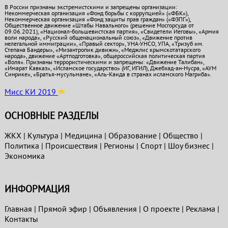
В России признаны экстремистскими и запрещены организации:
Некоммерческая организация «Фонд борьбы с коррупцией» («ФБК»),
Некоммерческая организация «Фонд защиты прав граждан» («ФЗПГ»),
Общественное движение «Штабы Навального» (решение Мосгорсуда от
09.06.2021), «Национал-большевистская партия», «Свидетели Иеговы», «Армия
воли народа», «Русский общенациональный союз», «Движение против
нелегальной иммиграции», «Правый сектор», УНА-УНСО, УПА, «Тризуб им.
Степана Бандеры», «Мизантропик дивижн», «Меджлис крымскотатарского
народа», движение «Артподготовка», общероссийская политическая партия
«Воля». Признаны террористическими и запрещены: «Движение Талибан»,
«Имарат Кавказ», «Исламское государство» (ИГ, ИГИЛ), Джебхад-ан-Нусра, «АУМ
Синрике», «Братья-мусульмане», «Аль-Каида в странах исламского Магриба».
Мисс КИ 2019
ОСНОВНЫЕ РАЗДЕЛЫ
ЖКХ
|
Культура
|
Медицина
|
Образование
|
Общество
|
Политика
|
Проиcшествия
|
Регионы
|
Спорт
|
Шоу бизнес
|
Экономика
ИНФОРМАЦИЯ
Главная
|
Прямой эфир
|
Объявления
|
О проекте
|
Реклама
|
Контакты