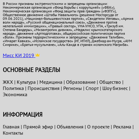
В России признаны экстремистскими и запрещены организации:
Некоммерческая организация «Фонд борьбы с коррупцией» («ФБК»),
Некоммерческая организация «Фонд защиты прав граждан» («ФЗПГ»),
Общественное движение «Штабы Навального» (решение Мосгорсуда от
09.06.2021), «Национал-большевистская партия», «Свидетели Иеговы», «Армия
воли народа», «Русский общенациональный союз», «Движение против
нелегальной иммиграции», «Правый сектор», УНА-УНСО, УПА, «Тризуб им.
Степана Бандеры», «Мизантропик дивижн», «Меджлис крымскотатарского
народа», движение «Артподготовка», общероссийская политическая партия
«Воля». Признаны террористическими и запрещены: «Движение Талибан»,
«Имарат Кавказ», «Исламское государство» (ИГ, ИГИЛ), Джебхад-ан-Нусра, «АУМ
Синрике», «Братья-мусульмане», «Аль-Каида в странах исламского Магриба».
Мисс КИ 2019
ОСНОВНЫЕ РАЗДЕЛЫ
ЖКХ
|
Культура
|
Медицина
|
Образование
|
Общество
|
Политика
|
Проиcшествия
|
Регионы
|
Спорт
|
Шоу бизнес
|
Экономика
ИНФОРМАЦИЯ
Главная
|
Прямой эфир
|
Объявления
|
О проекте
|
Реклама
|
Контакты