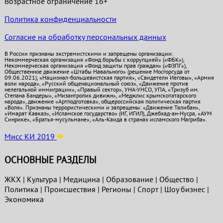
Возрастное ограничение 16+
Политика конфиденциальности
Согласие на обработку персональных данных
В России признаны экстремистскими и запрещены организации:
Некоммерческая организация «Фонд борьбы с коррупцией» («ФБК»),
Некоммерческая организация «Фонд защиты прав граждан» («ФЗПГ»),
Общественное движение «Штабы Навального» (решение Мосгорсуда от
09.06.2021), «Национал-большевистская партия», «Свидетели Иеговы», «Армия
воли народа», «Русский общенациональный союз», «Движение против
нелегальной иммиграции», «Правый сектор», УНА-УНСО, УПА, «Тризуб им.
Степана Бандеры», «Мизантропик дивижн», «Меджлис крымскотатарского
народа», движение «Артподготовка», общероссийская политическая партия
«Воля». Признаны террористическими и запрещены: «Движение Талибан»,
«Имарат Кавказ», «Исламское государство» (ИГ, ИГИЛ), Джебхад-ан-Нусра, «АУМ
Синрике», «Братья-мусульмане», «Аль-Каида в странах исламского Магриба».
Мисс КИ 2019
ОСНОВНЫЕ РАЗДЕЛЫ
ЖКХ
|
Культура
|
Медицина
|
Образование
|
Общество
|
Политика
|
Проиcшествия
|
Регионы
|
Спорт
|
Шоу бизнес
|
Экономика