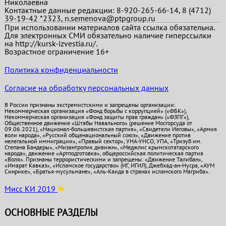
Николаевна
Контактные данные редакции: 8-920-265-66-14, 8 (4712)
39-19-42 *2323, n.semenova@ptpgroup.ru
При использовании материалов сайта ссылка обязательна.
Для электронных СМИ обязательно наличие гиперссылки
на http://kursk-izvestia.ru/.
Возрастное ограничение 16+
Политика конфиденциальности
Согласие на обработку персональных данных
В России признаны экстремистскими и запрещены организации:
Некоммерческая организация «Фонд борьбы с коррупцией» («ФБК»),
Некоммерческая организация «Фонд защиты прав граждан» («ФЗПГ»),
Общественное движение «Штабы Навального» (решение Мосгорсуда от
09.06.2021), «Национал-большевистская партия», «Свидетели Иеговы», «Армия
воли народа», «Русский общенациональный союз», «Движение против
нелегальной иммиграции», «Правый сектор», УНА-УНСО, УПА, «Тризуб им.
Степана Бандеры», «Мизантропик дивижн», «Меджлис крымскотатарского
народа», движение «Артподготовка», общероссийская политическая партия
«Воля». Признаны террористическими и запрещены: «Движение Талибан»,
«Имарат Кавказ», «Исламское государство» (ИГ, ИГИЛ), Джебхад-ан-Нусра, «АУМ
Синрике», «Братья-мусульмане», «Аль-Каида в странах исламского Магриба».
Мисс КИ 2019
ОСНОВНЫЕ РАЗДЕЛЫ