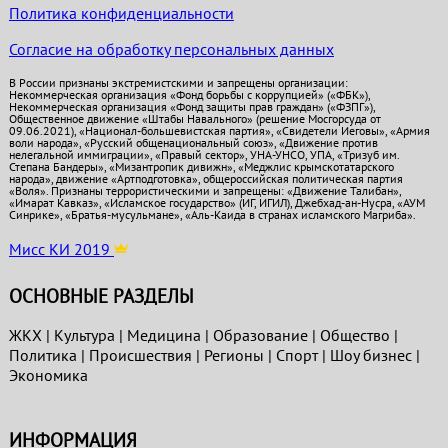
Политика конфиденциальности
Согласие на обработку персональных данных
В России признаны экстремистскими и запрещены организации:
Некоммерческая организация «Фонд борьбы с коррупцией» («ФБК»),
Некоммерческая организация «Фонд защиты прав граждан» («ФЗПГ»),
Общественное движение «Штабы Навального» (решение Мосгорсуда от
09.06.2021), «Национал-большевистская партия», «Свидетели Иеговы», «Армия
воли народа», «Русский общенациональный союз», «Движение против
нелегальной иммиграции», «Правый сектор», УНА-УНСО, УПА, «Тризуб им.
Степана Бандеры», «Мизантропик дивижн», «Меджлис крымскотатарского
народа», движение «Артподготовка», общероссийская политическая партия
«Воля». Признаны террористическими и запрещены: «Движение Талибан»,
«Имарат Кавказ», «Исламское государство» (ИГ, ИГИЛ), Джебхад-ан-Нусра, «АУМ
Синрике», «Братья-мусульмане», «Аль-Каида в странах исламского Магриба».
Мисс КИ 2019
ОСНОВНЫЕ РАЗДЕЛЫ
ЖКХ
|
Культура
|
Медицина
|
Образование
|
Общество
|
Политика
|
Проиcшествия
|
Регионы
|
Спорт
|
Шоу бизнес
|
Экономика
ИНФОРМАЦИЯ