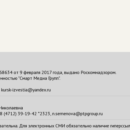
68634 от 9 февраля 2017 года, выдано Роскомнадзором.
нностью "Смарт Медиа Групп".
kursk-izvestia@yandex.ru
 Николаевна
8 (4712) 39-19-42 *2323, n.semenova@ptpgroup.ru
тельна. Для электронных СМИ обязательно наличие гиперссылки н