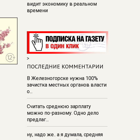
видит экономику в реальном
времени
12:26
В Курске перекроют
движение на участке улицы
Карла Маркса
12:17
В Курске прокуратура
добивается возмещения для
>
девочки - подростка ущерба за
побои
ПОСЛЕДНИЕ КОММЕНТАРИИ
11:58
В Курской области
В Железногорске нужна 100%
обрушившаяся стена повлекла
зачистка местных органов власти
возбуждение уголовного дела в
о...
отношении ИП
Считать среднюю зарплату
11:52
В Курске прокуратура
можно по-разному. Одно дело
добивается выплаты более 1 млн
предлаг...
рублей зарплаты 32-м
работникам
ну, надо же.. а я думала, средняя