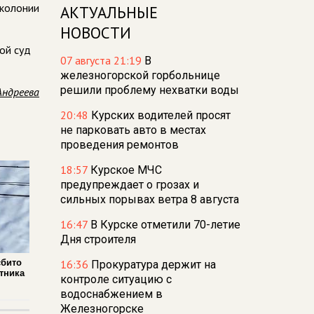
 колонии
АКТУАЛЬНЫЕ
НОВОСТИ
ой суд
07 августа 21:19
В
железногорской горбольнице
решили проблему нехватки воды
Андреева
20:48
Курских водителей просят
не парковать авто в местах
проведения ремонтов
18:57
Курское МЧС
предупреждает о грозах и
сильных порывах ветра 8 августа
16:47
В Курске отметили 70-летие
Дня строителя
сбито
16:36
Прокуратура держит на
тника
контроле ситуацию с
водоснабжением в
Железногорске