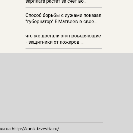
зарплата растёт за счёт во...
Способ борьбы с лужами показал
"губернатор" Е.Матвеев в свое...
что же достали эти проверяющие
- защитники от пожаров ...
а http://kursk-izvestia.ru/.