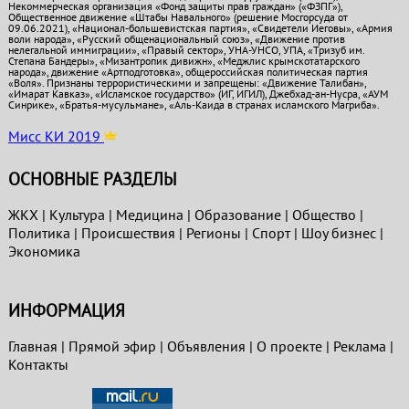
Некоммерческая организация «Фонд защиты прав граждан» («ФЗПГ»),
Общественное движение «Штабы Навального» (решение Мосгорсуда от
09.06.2021), «Национал-большевистская партия», «Свидетели Иеговы», «Армия
воли народа», «Русский общенациональный союз», «Движение против
нелегальной иммиграции», «Правый сектор», УНА-УНСО, УПА, «Тризуб им.
Степана Бандеры», «Мизантропик дивижн», «Меджлис крымскотатарского
народа», движение «Артподготовка», общероссийская политическая партия
«Воля». Признаны террористическими и запрещены: «Движение Талибан»,
«Имарат Кавказ», «Исламское государство» (ИГ, ИГИЛ), Джебхад-ан-Нусра, «АУМ
Синрике», «Братья-мусульмане», «Аль-Каида в странах исламского Магриба».
Мисс КИ 2019
ОСНОВНЫЕ РАЗДЕЛЫ
ЖКХ
|
Культура
|
Медицина
|
Образование
|
Общество
|
Политика
|
Проиcшествия
|
Регионы
|
Спорт
|
Шоу бизнес
|
Экономика
ИНФОРМАЦИЯ
Главная
|
Прямой эфир
|
Объявления
|
О проекте
|
Реклама
|
Контакты