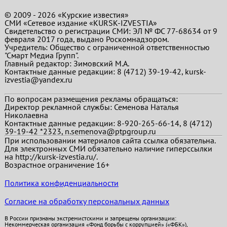
© 2009 - 2026 «Курские известия»
СМИ «Сетевое издание «KURSK-IZVESTIA»
Свидетельство о регистрации СМИ: ЭЛ № ФС 77-68634 от 9
февраля 2017 года, выдано Роскомнадзором.
Учредитель: Общество с ограниченной ответственностью
"Смарт Медиа Групп".
Главный редактор:
Зимовский М.А.
Контактные данные редакции: 8 (4712) 39-19-42, kursk-
izvestia@yandex.ru
По вопросам размещения рекламы обращаться:
Директор рекламной службы: Семенова Наталья
Николаевна
Контактные данные редакции: 8-920-265-66-14, 8 (4712)
39-19-42 *2323, n.semenova@ptpgroup.ru
При использовании материалов сайта ссылка обязательна.
Для электронных СМИ обязательно наличие гиперссылки
на http://kursk-izvestia.ru/.
Возрастное ограничение 16+
Политика конфиденциальности
Согласие на обработку персональных данных
В России признаны экстремистскими и запрещены организации:
Некоммерческая организация «Фонд борьбы с коррупцией» («ФБК»),