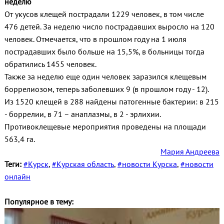
неделю
От укусов клещей пострадали 1229 человек, в том числе
476 детей. За неделю число пострадавших выросло на 120
человек. Отмечается, что в прошлом году на 1 июля
пострадавших было больше на 15,5%, в больницы тогда
обратились 1455 человек.
Также за неделю еще один человек заразился клещевым
боррелиозом, теперь заболевших 9 (в прошлом году - 12).
Из 1520 клещей в 288 найдены патогенные бактерии: в 215
- боррелии, в 71 – анаплазмы, в 2 - эрлихии.
Противоклещевые мероприятия проведены на площади
563,4 га.
Мария Андреева
Теги:
#Курск
,
#Курская область
,
#новости Курска
,
#новости
онлайн
Популярное в тему: