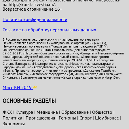
на http://kursk-izvestia.ru/.
Возрастное ограничение 16+
Политика конфиденциальности
Согласие на обработку персональных данных
В России признаны экстремистскими и запрещены организации:
Некоммерческая организация «Фонд борьбы с коррупцией» («ФБК»),
Некоммерческая организация «Фонд защиты прав граждан» («ФЗПГ»),
Общественное движение «Штабы Навального» (решение Мосгорсуда от
09.06.2021), «Национал-большевистская партия», «Свидетели Иеговы», «Армия
воли народа», «Русский общенациональный союз», «Движение против
нелегальной иммиграции», «Правый сектор», УНА-УНСО, УПА, «Тризуб им.
Степана Бандеры», «Мизантропик дивижн», «Меджлис крымскотатарского
народа», движение «Артподготовка», общероссийская политическая партия
«Воля». Признаны террористическими и запрещены: «Движение Талибан»,
«Имарат Кавказ», «Исламское государство» (ИГ, ИГИЛ), Джебхад-ан-Нусра, «АУМ
Синрике», «Братья-мусульмане», «Аль-Каида в странах исламского Магриба».
Мисс КИ 2019
ОСНОВНЫЕ РАЗДЕЛЫ
ЖКХ
|
Культура
|
Медицина
|
Образование
|
Общество
|
Политика
|
Проиcшествия
|
Регионы
|
Спорт
|
Шоу бизнес
|
Экономика