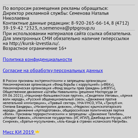
По вопросам размещения рекламы обращаться:
Директор рекламной службы: Семенова Наталья
Николаевна
Контактные данные редакции: 8-920-265-66-14, 8 (4712)
39-19-42 *2323, n.semenova@ptpgroup.ru
При использовании материалов сайта ссылка обязательна.
Для электронных СМИ обязательно наличие гиперссылки
на http://kursk-izvestia.ru/.
Возрастное ограничение 16+
Политика конфиденциальности
Согласие на обработку персональных данных
В России признаны экстремистскими и запрещены организации:
Некоммерческая организация «Фонд борьбы с коррупцией» («ФБК»),
Некоммерческая организация «Фонд защиты прав граждан» («ФЗПГ»),
Общественное движение «Штабы Навального» (решение Мосгорсуда от
09.06.2021), «Национал-большевистская партия», «Свидетели Иеговы», «Армия
воли народа», «Русский общенациональный союз», «Движение против
нелегальной иммиграции», «Правый сектор», УНА-УНСО, УПА, «Тризуб им.
Степана Бандеры», «Мизантропик дивижн», «Меджлис крымскотатарского
народа», движение «Артподготовка», общероссийская политическая партия
«Воля». Признаны террористическими и запрещены: «Движение Талибан»,
«Имарат Кавказ», «Исламское государство» (ИГ, ИГИЛ), Джебхад-ан-Нусра, «АУМ
Синрике», «Братья-мусульмане», «Аль-Каида в странах исламского Магриба».
Мисс КИ 2019