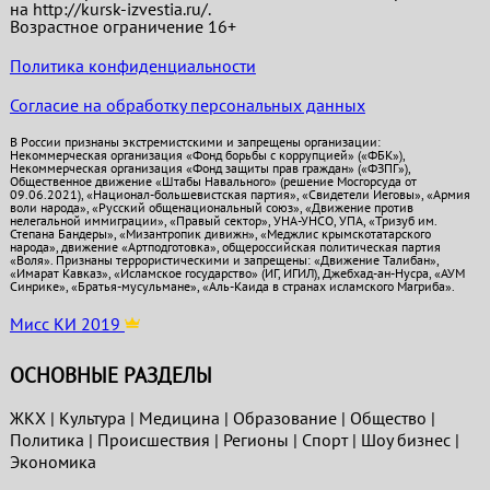
на http://kursk-izvestia.ru/.
Возрастное ограничение 16+
Политика конфиденциальности
Согласие на обработку персональных данных
В России признаны экстремистскими и запрещены организации:
Некоммерческая организация «Фонд борьбы с коррупцией» («ФБК»),
Некоммерческая организация «Фонд защиты прав граждан» («ФЗПГ»),
Общественное движение «Штабы Навального» (решение Мосгорсуда от
09.06.2021), «Национал-большевистская партия», «Свидетели Иеговы», «Армия
воли народа», «Русский общенациональный союз», «Движение против
нелегальной иммиграции», «Правый сектор», УНА-УНСО, УПА, «Тризуб им.
Степана Бандеры», «Мизантропик дивижн», «Меджлис крымскотатарского
народа», движение «Артподготовка», общероссийская политическая партия
«Воля». Признаны террористическими и запрещены: «Движение Талибан»,
«Имарат Кавказ», «Исламское государство» (ИГ, ИГИЛ), Джебхад-ан-Нусра, «АУМ
Синрике», «Братья-мусульмане», «Аль-Каида в странах исламского Магриба».
Мисс КИ 2019
ОСНОВНЫЕ РАЗДЕЛЫ
ЖКХ
|
Культура
|
Медицина
|
Образование
|
Общество
|
Политика
|
Проиcшествия
|
Регионы
|
Спорт
|
Шоу бизнес
|
Экономика